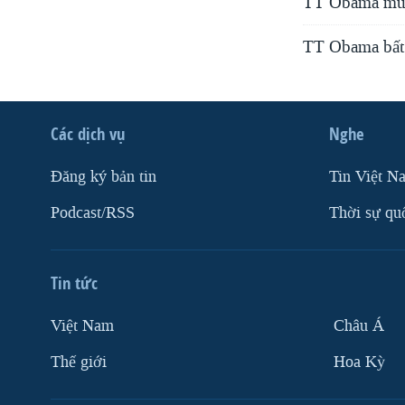
TT Obama muốn
TT Obama bất 
Các dịch vụ
Nghe
Ðăng ký bản tin
Tin Việt N
Podcast/RSS
Thời sự qu
Tin tức
Việt Nam
Châu Á
Thế giới
Hoa Kỳ