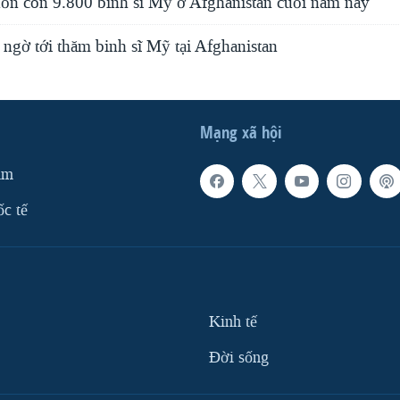
 còn 9.800 binh sĩ Mỹ ở Afghanistan cuối năm nay
ngờ tới thăm binh sĩ Mỹ tại Afghanistan
Mạng xã hội
am
ốc tế
Kinh tế
Ðời sống