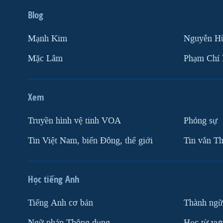
Blog
Mạnh Kim
Nguyễn H
Mặc Lâm
Phạm Chí
Xem
Truyền hình vệ tinh VOA
Phóng sự
Tin Việt Nam, biển Đông, thế giới
Tin vắn Th
Học tiếng Anh
Tiếng Anh cơ bản
Thành ngữ
Ngữ pháp Thông dụng
Học từ vựn