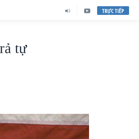
TRỰC TIẾP
rả tự