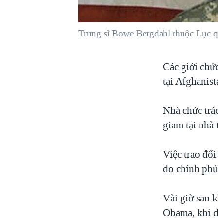
VIỆT NAM
NGƯ DÂN VIỆT VÀ LÀN SÓNG
Trung sĩ Bowe Bergdahl thuộc Lục 
TRỘM HẢI SÂM
BÊN KIA QUỐC LỘ: TIẾNG VỌNG
Các giới chứ
TỪ NÔNG THÔN MỸ
tại Afghanist
QUAN HỆ VIỆT MỸ
Nhà chức trá
giam tại nhà
Việc trao đổ
do chính phủ
Vài giờ sau 
Obama, khi đ