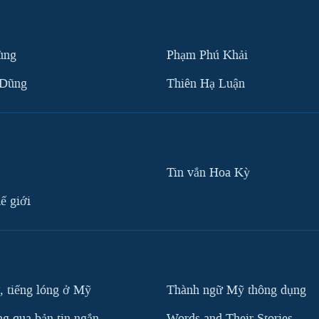
ùng
Phạm Phú Khải
 Dũng
Thiên Hạ Luận
Tin vắn Hoa Kỳ
ế giới
, tiếng lóng ở Mỹ
Thành ngữ Mỹ thông dụng
g qua bản tin ngắn
Words and Their Stories