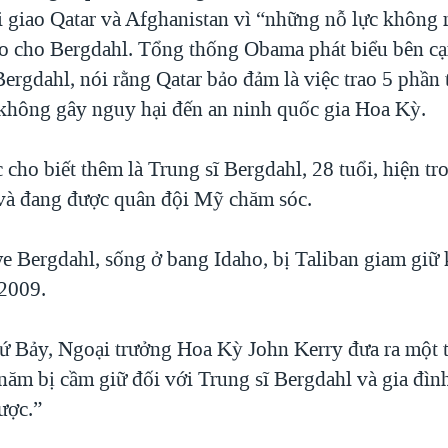
i giao Qatar và Afghanistan vì “những nỗ lực không
do cho Bergdahl. Tổng thống Obama phát biểu bên c
ergdahl, nói rằng Qatar bảo đảm là việc trao 5 phần 
không gây nguy hại đến an ninh quốc gia Hoa Kỳ.
 cho biết thêm là Trung sĩ Bergdahl, 28 tuổi, hiện tr
 và đang được quân đội Mỹ chăm sóc.
e Bergdahl, sống ở bang Idaho, bị Taliban giam giữ 
2009.
ứ Bảy, Ngoại trưởng Hoa Kỳ John Kerry đưa ra một 
 năm bị cầm giữ đối với Trung sĩ Bergdahl và gia đìn
ược.”