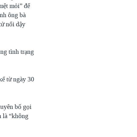
 mệt mỏi” để
ạnh ông bà
tử nổi dậy
ong tình trạng
kể từ ngày 30
tuyên bố gọi
h là “không