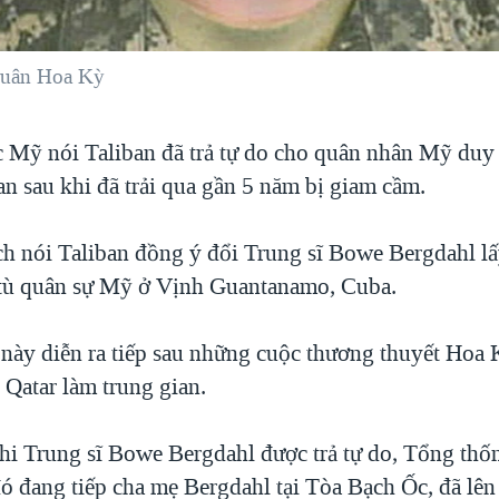
quân Hoa Kỳ
c Mỹ nói Taliban đã trả tự do cho quân nhân Mỹ duy 
an sau khi đã trải qua gần 5 năm bị giam cầm.
ch nói Taliban đồng ý đổi Trung sĩ Bowe Bergdahl lấ
 tù quân sự Mỹ ở Vịnh Guantanamo, Cuba.
i này diễn ra tiếp sau những cuộc thương thuyết Hoa
 Qatar làm trung gian.
khi Trung sĩ Bowe Bergdahl được trả tự do, Tổng thố
ó đang tiếp cha mẹ Bergdahl tại Tòa Bạch Ốc, đã lên