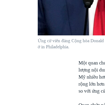
VIỆT NAM
NGƯ DÂN VIỆT VÀ LÀN SÓNG
TRỘM HẢI SÂM
BÊN KIA QUỐC LỘ: TIẾNG VỌNG
TỪ NÔNG THÔN MỸ
QUAN HỆ VIỆT MỸ
Ứng cử viên đảng Cộng hòa Donald 
ở in Philadelphia.
Một quan chứ
lượng nội dun
Mỹ nhiều hơn
rộng lớn hơn
so với ứng c
Quan chức n