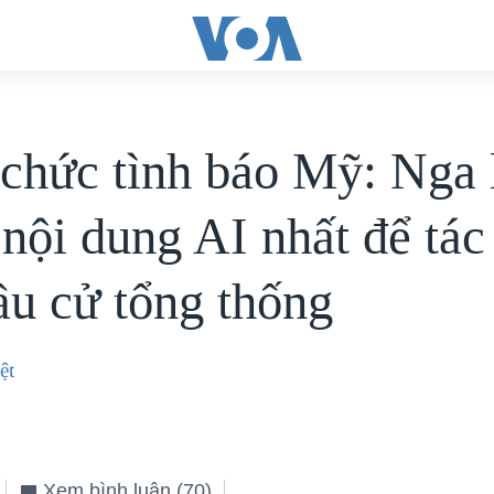
chức tình báo Mỹ: Nga
 nội dung AI nhất để tác
ầu cử tổng thống
ệt
Xem bình luận
(70)