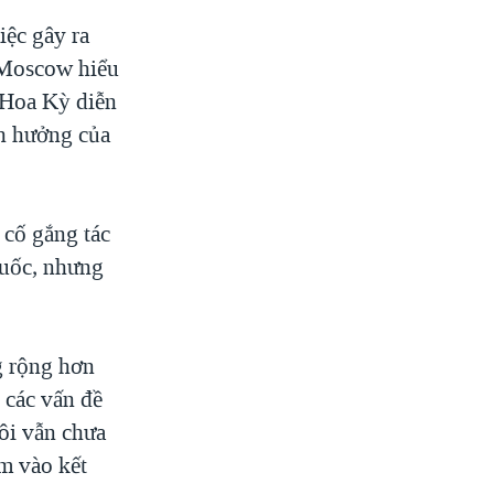
iệc gây ra
 Moscow hiểu
 Hoa Kỳ diễn
nh hưởng của
 cố gắng tác
Quốc, nhưng
g rộng hơn
 các vấn đề
tôi vẫn chưa
m vào kết