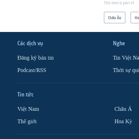
This item is part of
Châu Âu
Ho
Các dịch vụ
Nghe
Ðăng ký bản tin
Tin Việt N
Podcast/RSS
Thời sự qu
Tin tức
Việt Nam
Châu Á
Thế giới
Hoa Kỳ