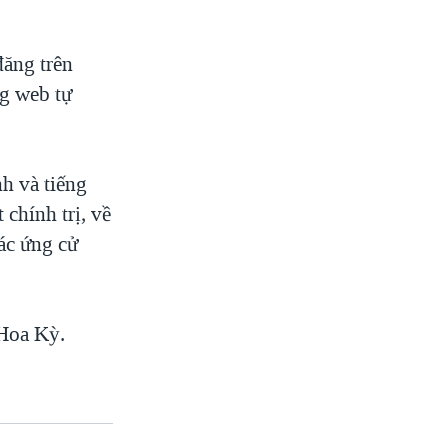
đăng trên
ng web tự
h và tiếng
chính trị, về
các ứng cử
 Hoa Kỳ.