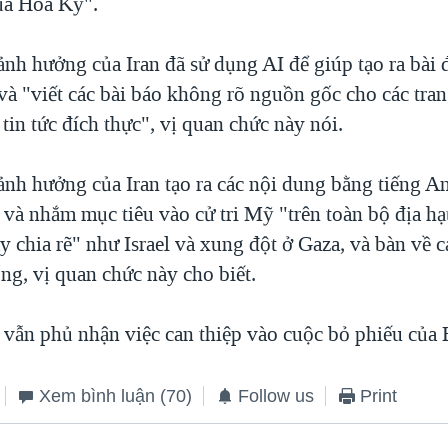
ủa Hoa Kỳ".
nh hưởng của Iran đã sử dụng AI để giúp tạo ra bài 
và "viết các bài báo không rõ nguồn gốc cho các tra
 tin tức đích thực", vị quan chức này nói.
ảnh hưởng của Iran tạo ra các nội dung bằng tiếng An
à nhắm mục tiêu vào cử tri Mỹ "trên toàn bộ địa hạt 
y chia rẽ" như Israel và xung đột ở Gaza, và bàn về 
ng, vị quan chức này cho biết.
n vẫn phủ nhận việc can thiệp vào cuộc bỏ phiếu của
Xem bình luận
(70)
Follow us
Print