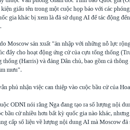
 kiện giấu tên trong một cuộc họp báo với các phóng
uốc gia khác bị xem là đã sử dụng AI để tác động đế
.
do Moscow sản xuất "ăn nhập với những nỗ lực rộng
c đẩy cho hoạt động ứng cử của cựu tổng thống (Tr
g thống (Harris) và đảng Dân chủ, bao gồm cả thông 
 âm mưu".
vẫn phủ nhận việc can thiệp vào cuộc bầu cử của Ho
uộc ODNI nói rằng Nga đang tạo ra số lượng nội dun
c bầu cử nhiều hơn bất kỳ quốc gia nào khác, nhưng
ng cấp số liệu về lượng nội dung AI mà Moscow đã 