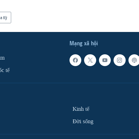
a Kỳ
Mạng xã hội
am
ốc tế
Kinh tế
Ðời sống