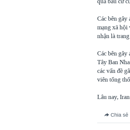
quả bầu cử c
Các bên gây ả
mạng xã hội 
nhận là trang
Các bên gây 
Tây Ban Nha v
các vấn đề gâ
viên tổng thố
Lâu nay, Ira
Chia sẻ