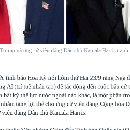
Trump và ứng cứ viên đảng Dân chủ Kamala Harris tran
c tình báo Hoa Kỳ nói hôm thứ Hai 23/9 rằng Nga đã
g AI (trí tuệ nhân tạo) để tác động đến cuộc bầu cử
 bất kỳ thế lực nước ngoài nào khác, là một phần tr
 nhằm tăng lợi thế cho ứng cử viên đảng Cộng hòa 
ử viên đảng Dân chủ Kamala Harris.
ày thuộc Văn phòng Giám đốc Tình báo Quốc gia (O