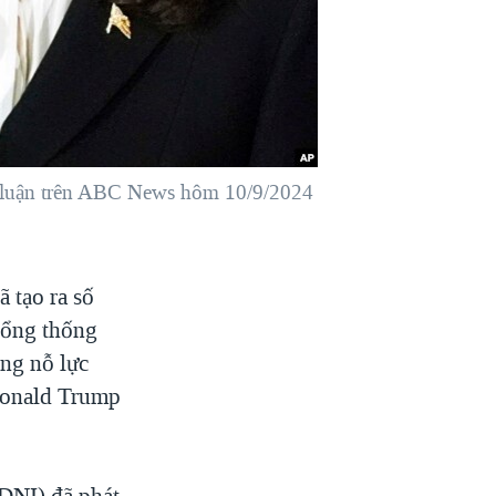
h luận trên ABC News hôm 10/9/2024
 tạo ra số
 tổng thống
ong nỗ lực
Donald Trump
DNI) đã phát