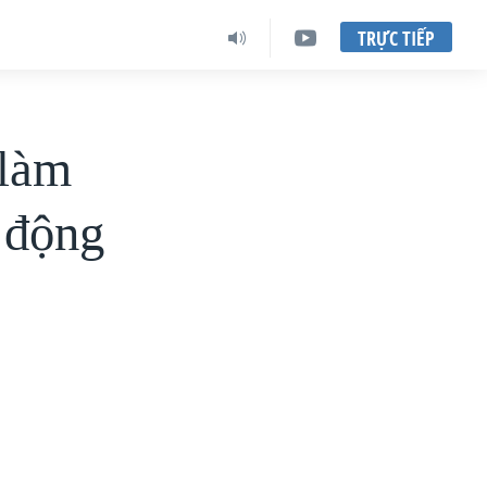
TRỰC TIẾP
 làm
 động