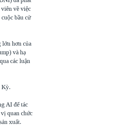
 viên về việc
n cuộc bầu cử
 lớn hơn của
ump) và hạ
qua các luận
a Kỳ.
g AI để tác
 vị quan chức
sản xuất.