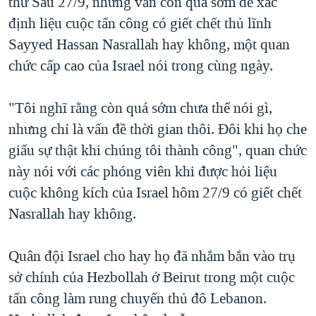
thứ Sáu 27/9, nhưng vẫn còn quá sớm để xác
QUAN HỆ VIỆT MỸ
định liệu cuộc tấn công có giết chết thủ lĩnh
Sayyed Hassan Nasrallah hay không, một quan
chức cấp cao của Israel nói trong cùng ngày.
"Tôi nghĩ rằng còn quá sớm chưa thể nói gì,
nhưng chỉ là vấn đề thời gian thôi. Đôi khi họ che
giấu sự thật khi chúng tôi thành công", quan chức
này nói với các phóng viên khi được hỏi liệu
cuộc không kích của Israel hôm 27/9 có giết chết
Nasrallah hay không.
Quân đội Israel cho hay họ đã nhắm bắn vào trụ
sở chính của Hezbollah ở Beirut trong một cuộc
tấn công làm rung chuyển thủ đô Lebanon.