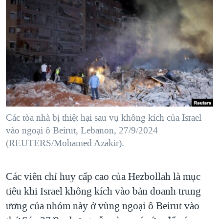
TẠI
VIDEO
"Tìm"
NGƯỜI VIỆT HẢI NGOẠI
HÀNH TRÌNH BẦU CỬ 2024
NGHE
ĐỜI SỐNG
MỘT NĂM CHIẾN TRANH TẠI DẢI GAZA
KINH TẾ
MẠNG XÃ HỘI
GIẢI MÃ VÀNH ĐAI & CON ĐƯỜNG
KHOA HỌC
NGÀY TỊ NẠN THẾ GIỚI
SỨC KHOẺ
TRỊNH VĨNH BÌNH - NGƯỜI HẠ 'BÊN THẮNG CUỘC'
Ngôn ngữ khác
VĂN HOÁ
GROUND ZERO – XƯA VÀ NAY
THỂ THAO
Các tòa nhà bị thiệt hại sau vụ không kích của Israel
CHI PHÍ CHIẾN TRANH AFGHANISTAN
vào ngoại ô Beirut, Lebanon, 27/9/2024
GIÁO DỤC
(REUTERS/Mohamed Azakir).
CÁC GIÁ TRỊ CỘNG HÒA Ở VIỆT NAM
THƯỢNG ĐỈNH TRUMP-KIM TẠI VIỆT NAM
Các viên chỉ huy cấp cao của Hezbollah là mục
TRỊNH VĨNH BÌNH VS. CHÍNH PHỦ VIỆT NAM
tiêu khi Israel không kích vào bản doanh trung
NGƯ DÂN VIỆT VÀ LÀN SÓNG TRỘM HẢI SÂM
ương của nhóm này ở vùng ngoại ô Beirut vào
BÊN KIA QUỐC LỘ: TIẾNG VỌNG TỪ NÔNG THÔN MỸ