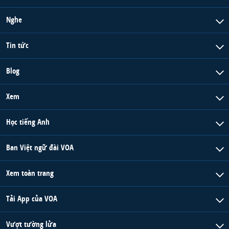
Nghe
Tin tức
Blog
Xem
Học tiếng Anh
Ban Việt ngữ đài VOA
Xem toàn trang
Tải App của VOA
Vượt tường lửa