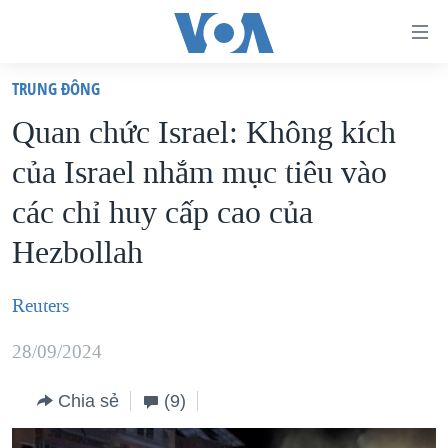
Đường
dẫn
TRUNG ÐÔNG
truy
TRANG CHỦ
Quan chức Israel: Không kích
cập
VIỆT NAM
của Israel nhắm mục tiêu vào
Tới
HOA KỲ
nội
các chỉ huy cấp cao của
BIỂN ĐÔNG
dung
Hezbollah
THẾ GIỚI
chính
BLOG
Tới
Reuters
điều
DIỄN ĐÀN
hướng
28/09/2024
MỤC
chính
CHUYÊN ĐỀ
TỰ DO BÁO CHÍ
Chia sẻ
(9)
Đi
HỌC TIẾNG ANH
VẠCH TRẦN TIN GIẢ
CHIẾN TRANH THƯƠNG MẠI CỦA MỸ: QUÁ KHỨ VÀ HIỆN
tới