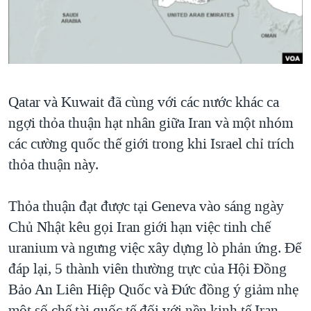
TẠI
VIDEO
"Tìm"
NGƯỜI VIỆT HẢI NGOẠI
HÀNH TRÌNH BẦU CỬ 2024
NGHE
ĐỜI SỐNG
MỘT NĂM CHIẾN TRANH TẠI DẢI GAZA
KINH TẾ
MẠNG XÃ HỘI
GIẢI MÃ VÀNH ĐAI & CON ĐƯỜNG
KHOA HỌC
Qatar và Kuwait đã cùng với các nước khác ca
NGÀY TỊ NẠN THẾ GIỚI
SỨC KHOẺ
ngợi thỏa thuận hạt nhân giữa Iran và một nhóm
TRỊNH VĨNH BÌNH - NGƯỜI HẠ 'BÊN THẮNG CUỘC'
Ngôn ngữ khác
VĂN HOÁ
các cường quốc thế giới trong khi Israel chỉ trích
GROUND ZERO – XƯA VÀ NAY
thỏa thuận này.
THỂ THAO
CHI PHÍ CHIẾN TRANH AFGHANISTAN
GIÁO DỤC
Thỏa thuận đạt được tại Geneva vào sáng ngày
CÁC GIÁ TRỊ CỘNG HÒA Ở VIỆT NAM
Chủ Nhật kêu gọi Iran giới hạn việc tinh chế
THƯỢNG ĐỈNH TRUMP-KIM TẠI VIỆT NAM
uranium và ngưng việc xây dựng lò phản ứng. Để
TRỊNH VĨNH BÌNH VS. CHÍNH PHỦ VIỆT NAM
đáp lại, 5 thành viên thường trực của Hội Đồng
NGƯ DÂN VIỆT VÀ LÀN SÓNG TRỘM HẢI SÂM
Bảo An Liên Hiệp Quốc và Đức đồng ý giảm nhẹ
BÊN KIA QUỐC LỘ: TIẾNG VỌNG TỪ NÔNG THÔN MỸ
một số chế tài quốc tế đối với nền kinh tế Iran.