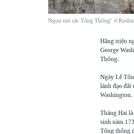
VIỆT NAM
NGƯ DÂN VIỆT VÀ LÀN SÓNG
Ngọn núi các Tổng Thống" ở Rushm
TRỘM HẢI SÂM
BÊN KIA QUỐC LỘ: TIẾNG VỌNG
Hằng triệu n
TỪ NÔNG THÔN MỸ
George Washi
QUAN HỆ VIỆT MỸ
Thống.
Ngày Lễ Tổng
lãnh đạo đất
Washington.
Tháng Hai là
sinh năm 173
Tổng thống đ