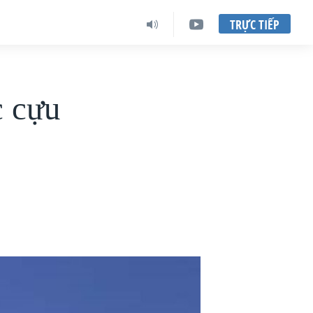
TRỰC TIẾP
c cựu