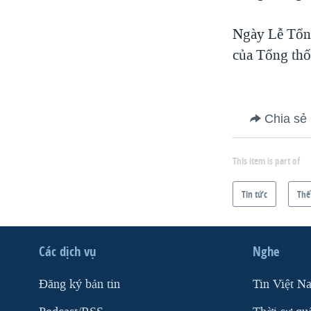
Ngày Lễ Tổng
của Tổng thố
Chia sẻ
This item is part of
Tin tức
Thế
Các dịch vụ
Nghe
Ðăng ký bản tin
Tin Việt N