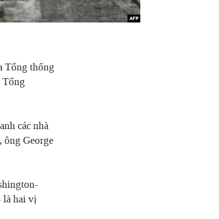
ủa Tổng thống
a Tổng
anh các nhà
ỹ, ông George
shington-
là hai vị