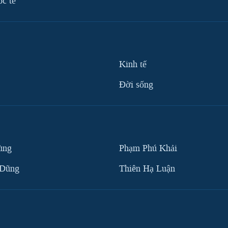
ốc tế
Kinh tế
Ðời sống
ùng
Phạm Phú Khải
 Dũng
Thiên Hạ Luận