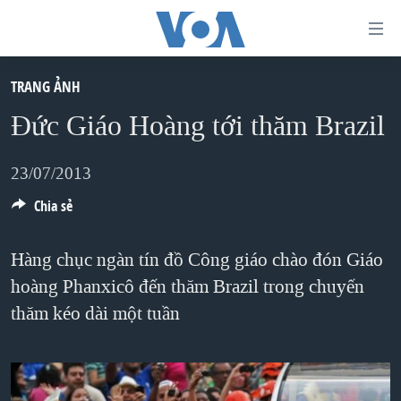
Đường
dẫn
truy
TRANG ẢNH
TRANG CHỦ
cập
Ðức Giáo Hoàng tới thăm Brazil
VIỆT NAM
Tới
HOA KỲ
23/07/2013
nội
BIỂN ĐÔNG
Chia sẻ
dung
THẾ GIỚI
chính
Hàng chục ngàn tín đồ Công giáo chào đón Giáo
BLOG
Tới
hoàng Phanxicô đến thăm Brazil trong chuyến
điều
DIỄN ĐÀN
thăm kéo dài một tuần
hướng
MỤC
chính
CHUYÊN ĐỀ
TỰ DO BÁO CHÍ
Đi
HỌC TIẾNG ANH
VẠCH TRẦN TIN GIẢ
CHIẾN TRANH THƯƠNG MẠI CỦA MỸ: QUÁ KHỨ VÀ HIỆN
tới