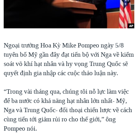
TẠI
VIDEO
"Tìm"
NGƯỜI VIỆT HẢI NGOẠI
HÀNH TRÌNH BẦU CỬ 2024
NGHE
ĐỜI SỐNG
MỘT NĂM CHIẾN TRANH TẠI DẢI GAZA
KINH TẾ
MẠNG XÃ HỘI
GIẢI MÃ VÀNH ĐAI & CON ĐƯỜNG
KHOA HỌC
Ngoại trưởng Hoa Kỳ Mike Pompeo ngày 5/8
NGÀY TỊ NẠN THẾ GIỚI
SỨC KHOẺ
tuyên bố Mỹ gần đây đạt tiến bộ với Nga về kiểm
TRỊNH VĨNH BÌNH - NGƯỜI HẠ 'BÊN THẮNG CUỘC'
Ngôn ngữ khác
VĂN HOÁ
soát võ khí hạt nhân và hy vọng Trung Quốc sẽ
GROUND ZERO – XƯA VÀ NAY
quyết định gia nhập các cuộc thảo luận này.
THỂ THAO
CHI PHÍ CHIẾN TRANH AFGHANISTAN
GIÁO DỤC
“Trong vài tháng qua, chúng tôi nỗ lực làm việc
CÁC GIÁ TRỊ CỘNG HÒA Ở VIỆT NAM
để ba nước có khả năng hạt nhân lớn nhất- Mỹ,
THƯỢNG ĐỈNH TRUMP-KIM TẠI VIỆT NAM
Nga và Trung Quốc- đối thoại chiến lược về cách
TRỊNH VĨNH BÌNH VS. CHÍNH PHỦ VIỆT NAM
cùng tiến tới giảm rủi ro cho thế giới,” ông
NGƯ DÂN VIỆT VÀ LÀN SÓNG TRỘM HẢI SÂM
Pompeo nói.
BÊN KIA QUỐC LỘ: TIẾNG VỌNG TỪ NÔNG THÔN MỸ