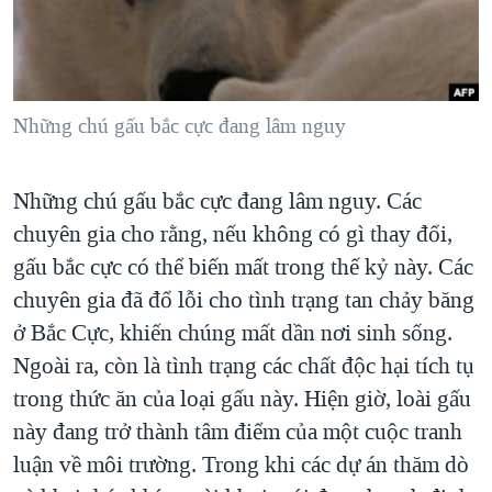
TẠI
VIDEO
"Tìm"
NGƯỜI VIỆT HẢI NGOẠI
HÀNH TRÌNH BẦU CỬ 2024
NGHE
ĐỜI SỐNG
MỘT NĂM CHIẾN TRANH TẠI DẢI GAZA
KINH TẾ
MẠNG XÃ HỘI
Những chú gấu bắc cực đang lâm nguy
GIẢI MÃ VÀNH ĐAI & CON ĐƯỜNG
KHOA HỌC
NGÀY TỊ NẠN THẾ GIỚI
SỨC KHOẺ
Những chú gấu bắc cực đang lâm nguy. Các
TRỊNH VĨNH BÌNH - NGƯỜI HẠ 'BÊN THẮNG CUỘC'
Ngôn ngữ khác
VĂN HOÁ
chuyên gia cho rằng, nếu không có gì thay đổi,
GROUND ZERO – XƯA VÀ NAY
THỂ THAO
gấu bắc cực có thể biến mất trong thế kỷ này. Các
CHI PHÍ CHIẾN TRANH AFGHANISTAN
chuyên gia đã đổ lỗi cho tình trạng tan chảy băng
GIÁO DỤC
CÁC GIÁ TRỊ CỘNG HÒA Ở VIỆT NAM
ở Bắc Cực, khiến chúng mất dần nơi sinh sống.
Ngoài ra, còn là tình trạng các chất độc hại tích tụ
THƯỢNG ĐỈNH TRUMP-KIM TẠI VIỆT NAM
trong thức ăn của loại gấu này. Hiện giờ, loài gấu
TRỊNH VĨNH BÌNH VS. CHÍNH PHỦ VIỆT NAM
này đang trở thành tâm điểm của một cuộc tranh
NGƯ DÂN VIỆT VÀ LÀN SÓNG TRỘM HẢI SÂM
luận về môi trường. Trong khi các dự án thăm dò
BÊN KIA QUỐC LỘ: TIẾNG VỌNG TỪ NÔNG THÔN MỸ