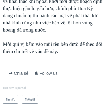
và khai thác khí ngoài khơi mới được hoạch định
QUAN HỆ VIỆT MỸ
thực hiện gần lũ gấu hơn, chính phủ Hoa Kỳ
đang chuẩn bị thi hành các luật về phát thải khí
nhà kính cũng như việc bảo vệ tốt hơn vùng
hoang dã trong nước.
Mời quí vị bấm vào mũi tên bên dưới để theo dõi
thêm chi tiết về vấn đề này.
Chia sẻ
Follow us
This item is part of
Tin tức
Thế giới