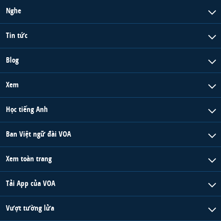
Nghe
Tin tức
Blog
Xem
Học tiếng Anh
Ban Việt ngữ đài VOA
Xem toàn trang
Tải App của VOA
Vượt tường lửa