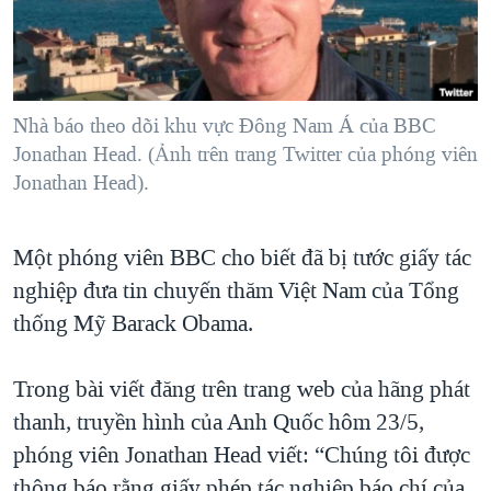
TẠI
VIDEO
"Tìm"
NGƯỜI VIỆT HẢI NGOẠI
HÀNH TRÌNH BẦU CỬ 2024
NGHE
ĐỜI SỐNG
MỘT NĂM CHIẾN TRANH TẠI DẢI GAZA
KINH TẾ
MẠNG XÃ HỘI
Nhà báo theo dõi khu vực Đông Nam Á của BBC
GIẢI MÃ VÀNH ĐAI & CON ĐƯỜNG
KHOA HỌC
Jonathan Head. (Ảnh trên trang Twitter của phóng viên
NGÀY TỊ NẠN THẾ GIỚI
Jonathan Head).
SỨC KHOẺ
TRỊNH VĨNH BÌNH - NGƯỜI HẠ 'BÊN THẮNG CUỘC'
Ngôn ngữ khác
VĂN HOÁ
GROUND ZERO – XƯA VÀ NAY
Một phóng viên BBC cho biết đã bị tước giấy tác
THỂ THAO
CHI PHÍ CHIẾN TRANH AFGHANISTAN
nghiệp đưa tin chuyến thăm Việt Nam của Tổng
GIÁO DỤC
thống Mỹ Barack Obama.
CÁC GIÁ TRỊ CỘNG HÒA Ở VIỆT NAM
THƯỢNG ĐỈNH TRUMP-KIM TẠI VIỆT NAM
Trong bài viết đăng trên trang web của hãng phát
TRỊNH VĨNH BÌNH VS. CHÍNH PHỦ VIỆT NAM
thanh, truyền hình của Anh Quốc hôm 23/5,
NGƯ DÂN VIỆT VÀ LÀN SÓNG TRỘM HẢI SÂM
phóng viên Jonathan Head viết: “Chúng tôi được
BÊN KIA QUỐC LỘ: TIẾNG VỌNG TỪ NÔNG THÔN MỸ
thông báo rằng giấy phép tác nghiệp báo chí của