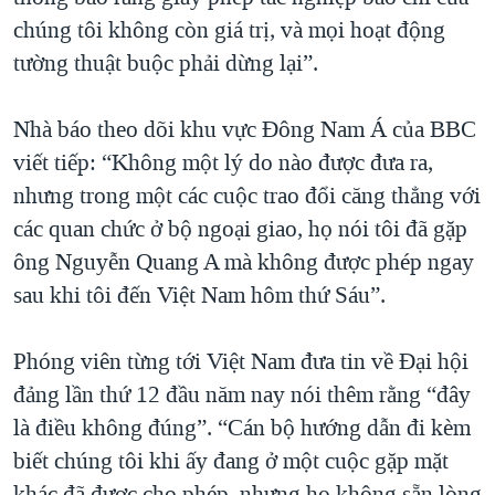
chúng tôi không còn giá trị, và mọi hoạt động
QUAN HỆ VIỆT MỸ
tường thuật buộc phải dừng lại”.
Nhà báo theo dõi khu vực Đông Nam Á của BBC
viết tiếp: “Không một lý do nào được đưa ra,
nhưng trong một các cuộc trao đổi căng thẳng với
các quan chức ở bộ ngoại giao, họ nói tôi đã gặp
ông Nguyễn Quang A mà không được phép ngay
sau khi tôi đến Việt Nam hôm thứ Sáu”.
Phóng viên từng tới Việt Nam đưa tin về Đại hội
đảng lần thứ 12 đầu năm nay nói thêm rằng “đây
là điều không đúng”. “Cán bộ hướng dẫn đi kèm
biết chúng tôi khi ấy đang ở một cuộc gặp mặt
khác đã được cho phép, nhưng họ không sẵn lòng