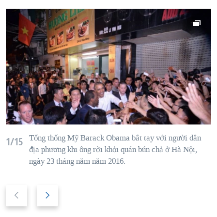
Tổng thống Mỹ
Barack
Obama
bắt tay
với
người dân
1/15
địa phương
khi ông
rời khỏi
quán
bún chả
ở
Hà Nội
,
ngày 23 tháng năm
năm 2016.
P
N
r
e