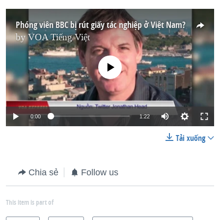
e
x
v
t
Phóng viên BBC bị rút giấy tác nghiệp ở Việt Nam?
i
s
by
VOA Tiếng Việt
o
l
No media source currently available
u
i
s
d
s
e
l
0:00
1:22
i
d
Tải xuống
e
Chia sẻ
Follow us
This item is part of