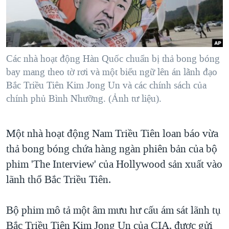
TẠI
VIDEO
"Tìm"
NGƯỜI VIỆT HẢI NGOẠI
HÀNH TRÌNH BẦU CỬ 2024
NGHE
ĐỜI SỐNG
MỘT NĂM CHIẾN TRANH TẠI DẢI GAZA
KINH TẾ
MẠNG XÃ HỘI
Các nhà hoạt động Hàn Quốc chuẩn bị thả bong bóng
GIẢI MÃ VÀNH ĐAI & CON ĐƯỜNG
KHOA HỌC
bay mang theo tờ rơi và một biểu ngữ lên án lãnh đạo
NGÀY TỊ NẠN THẾ GIỚI
Bắc Triều Tiên Kim Jong Un và các chính sách của
SỨC KHOẺ
TRỊNH VĨNH BÌNH - NGƯỜI HẠ 'BÊN THẮNG CUỘC'
chính phủ Bình Nhưỡng. (Ảnh tư liệu).
Ngôn ngữ khác
VĂN HOÁ
GROUND ZERO – XƯA VÀ NAY
THỂ THAO
Một nhà hoạt động Nam Triều Tiên loan báo vừa
CHI PHÍ CHIẾN TRANH AFGHANISTAN
GIÁO DỤC
thả bong bóng chứa hàng ngàn phiên bản của bộ
CÁC GIÁ TRỊ CỘNG HÒA Ở VIỆT NAM
phim 'The Interview' của Hollywood sản xuất vào
THƯỢNG ĐỈNH TRUMP-KIM TẠI VIỆT NAM
lãnh thổ Bắc Triều Tiên.
TRỊNH VĨNH BÌNH VS. CHÍNH PHỦ VIỆT NAM
NGƯ DÂN VIỆT VÀ LÀN SÓNG TRỘM HẢI SÂM
Bộ phim mô tả một âm mưu hư cấu ám sát lãnh tụ
Bắc Triều Tiên Kim Jong Un của CIA, được gửi
BÊN KIA QUỐC LỘ: TIẾNG VỌNG TỪ NÔNG THÔN MỸ