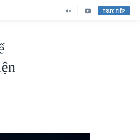
TRỰC TIẾP
ế
iện