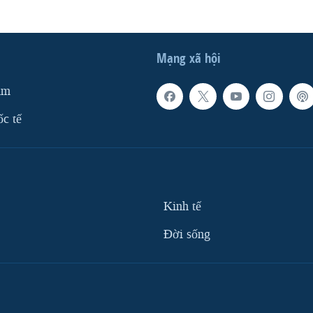
Mạng xã hội
am
ốc tế
Kinh tế
Ðời sống