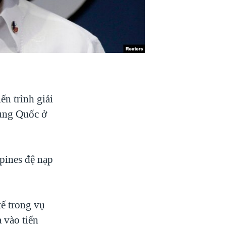
ến trình giải
rung Quốc ở
ppines đệ nạp
tế trong vụ
 vào tiến