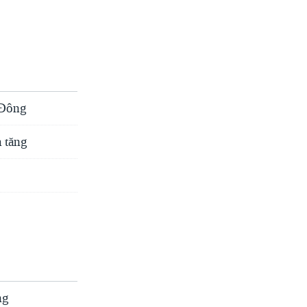
 Đông
a tăng
ng