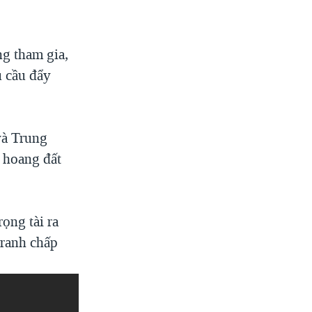
ng tham gia,
u cầu đẩy
và Trung
 hoang đất
rọng tài ra
tranh chấp