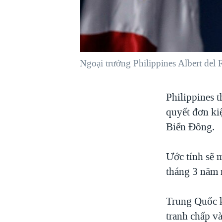
VIỆT NAM
NGƯ DÂN VIỆT VÀ LÀN SÓNG
TRỘM HẢI SÂM
BÊN KIA QUỐC LỘ: TIẾNG VỌNG
Ngoại trưởng Philippines Albert del 
TỪ NÔNG THÔN MỸ
QUAN HỆ VIỆT MỸ
Philippines t
quyết đơn ki
Biển Đông.
Ước tính sẽ m
tháng 3 năm 
Trung Quốc k
tranh chấp v