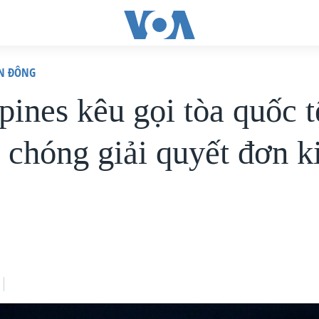
ỂN ĐÔNG
pines kêu gọi tòa quốc t
 chóng giải quyết đơn k