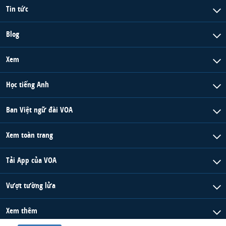
Tin tức
Blog
Xem
Học tiếng Anh
Ban Việt ngữ đài VOA
Xem toàn trang
Tải App của VOA
Vượt tường lửa
Xem thêm