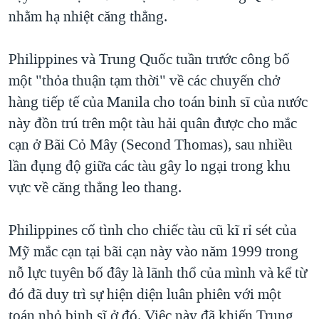
nhằm hạ nhiệt căng thẳng.
QUAN HỆ VIỆT MỸ
Philippines và Trung Quốc tuần trước công bố
một "thỏa thuận tạm thời" về các chuyến chở
hàng tiếp tế của Manila cho toán binh sĩ của nước
này đồn trú trên một tàu hải quân được cho mắc
cạn ở Bãi Cỏ Mây (Second Thomas), sau nhiều
lần đụng độ giữa các tàu gây lo ngại trong khu
vực về căng thẳng leo thang.
Philippines cố tình cho chiếc tàu cũ kĩ rỉ sét của
Mỹ mắc cạn tại bãi cạn này vào năm 1999 trong
nỗ lực tuyên bố đây là lãnh thổ của mình và kể từ
đó đã duy trì sự hiện diện luân phiên với một
toán nhỏ binh sĩ ở đó. Việc này đã khiến Trung