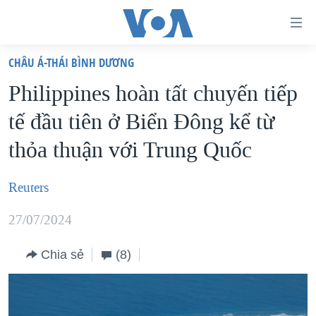
Đường
dẫn
CHÂU Á-THÁI BÌNH DƯƠNG
truy
TRANG CHỦ
Philippines hoàn tất chuyến tiếp
cập
VIỆT NAM
tế đầu tiên ở Biển Đông kể từ
Tới
HOA KỲ
nội
thỏa thuận với Trung Quốc
BIỂN ĐÔNG
dung
THẾ GIỚI
chính
Reuters
BLOG
Tới
27/07/2024
điều
DIỄN ĐÀN
hướng
MỤC
Chia sẻ
(8)
chính
CHUYÊN ĐỀ
TỰ DO BÁO CHÍ
Đi
HỌC TIẾNG ANH
VẠCH TRẦN TIN GIẢ
CHIẾN TRANH THƯƠNG MẠI CỦA MỸ: QUÁ KHỨ VÀ HIỆN
tới