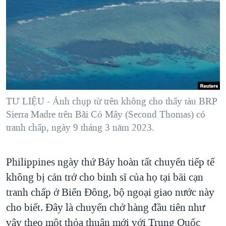
TẠI
VIDEO
"Tìm"
NGƯỜI VIỆT HẢI NGOẠI
HÀNH TRÌNH BẦU CỬ 2024
NGHE
ĐỜI SỐNG
MỘT NĂM CHIẾN TRANH TẠI DẢI GAZA
KINH TẾ
MẠNG XÃ HỘI
GIẢI MÃ VÀNH ĐAI & CON ĐƯỜNG
KHOA HỌC
NGÀY TỊ NẠN THẾ GIỚI
SỨC KHOẺ
TRỊNH VĨNH BÌNH - NGƯỜI HẠ 'BÊN THẮNG CUỘC'
TƯ LIỆU - Ảnh chụp từ trên không cho thấy tàu BRP
Ngôn ngữ khác
VĂN HOÁ
GROUND ZERO – XƯA VÀ NAY
Sierra Madre trên Bãi Cỏ Mây (Second Thomas) có
THỂ THAO
tranh chấp, ngày 9 tháng 3 năm 2023.
CHI PHÍ CHIẾN TRANH AFGHANISTAN
GIÁO DỤC
CÁC GIÁ TRỊ CỘNG HÒA Ở VIỆT NAM
Philippines ngày thứ Bảy hoàn tất chuyến tiếp tế
THƯỢNG ĐỈNH TRUMP-KIM TẠI VIỆT NAM
không bị cản trở cho binh sĩ của họ tại bãi cạn
TRỊNH VĨNH BÌNH VS. CHÍNH PHỦ VIỆT NAM
tranh chấp ở Biển Đông, bộ ngoại giao nước này
NGƯ DÂN VIỆT VÀ LÀN SÓNG TRỘM HẢI SÂM
cho biết. Đây là chuyến chở hàng đầu tiên như
vậy theo một thỏa thuận mới với Trung Quốc
BÊN KIA QUỐC LỘ: TIẾNG VỌNG TỪ NÔNG THÔN MỸ