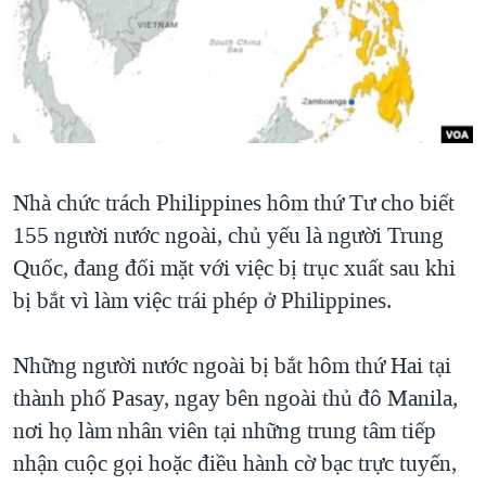
TẠI
VIDEO
"Tìm"
NGƯỜI VIỆT HẢI NGOẠI
HÀNH TRÌNH BẦU CỬ 2024
NGHE
ĐỜI SỐNG
MỘT NĂM CHIẾN TRANH TẠI DẢI GAZA
KINH TẾ
MẠNG XÃ HỘI
GIẢI MÃ VÀNH ĐAI & CON ĐƯỜNG
KHOA HỌC
NGÀY TỊ NẠN THẾ GIỚI
SỨC KHOẺ
Nhà chức trách Philippines hôm thứ Tư cho biết
TRỊNH VĨNH BÌNH - NGƯỜI HẠ 'BÊN THẮNG CUỘC'
Ngôn ngữ khác
VĂN HOÁ
155 người nước ngoài, chủ yếu là người Trung
GROUND ZERO – XƯA VÀ NAY
THỂ THAO
Quốc, đang đối mặt với việc bị trục xuất sau khi
CHI PHÍ CHIẾN TRANH AFGHANISTAN
bị bắt vì làm việc trái phép ở Philippines.
GIÁO DỤC
CÁC GIÁ TRỊ CỘNG HÒA Ở VIỆT NAM
THƯỢNG ĐỈNH TRUMP-KIM TẠI VIỆT NAM
Những người nước ngoài bị bắt hôm thứ Hai tại
thành phố Pasay, ngay bên ngoài thủ đô Manila,
TRỊNH VĨNH BÌNH VS. CHÍNH PHỦ VIỆT NAM
nơi họ làm nhân viên tại những trung tâm tiếp
NGƯ DÂN VIỆT VÀ LÀN SÓNG TRỘM HẢI SÂM
nhận cuộc gọi hoặc điều hành cờ bạc trực tuyến,
BÊN KIA QUỐC LỘ: TIẾNG VỌNG TỪ NÔNG THÔN MỸ