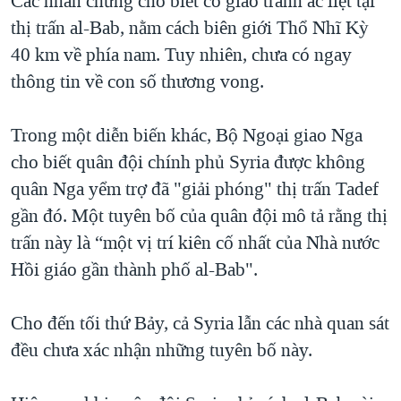
Các nhân chứng cho biết có giao tranh ác liệt tại
QUAN HỆ VIỆT MỸ
thị trấn al-Bab, nằm cách biên giới Thổ Nhĩ Kỳ
40 km về phía nam. Tuy nhiên, chưa có ngay
thông tin về con số thương vong.
Trong một diễn biến khác, Bộ Ngoại giao Nga
cho biết quân đội chính phủ Syria được không
quân Nga yểm trợ đã "giải phóng" thị trấn Tadef
gần đó. Một tuyên bố của quân đội mô tả rằng thị
trấn này là “một vị trí kiên cố nhất của Nhà nước
Hồi giáo gần thành phố al-Bab".
Cho đến tối thứ Bảy, cả Syria lẫn các nhà quan sát
đều chưa xác nhận những tuyên bố này.