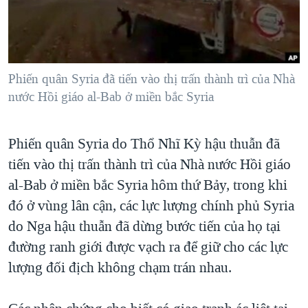
TẠI
VIDEO
"Tìm"
NGƯỜI VIỆT HẢI NGOẠI
HÀNH TRÌNH BẦU CỬ 2024
NGHE
ĐỜI SỐNG
MỘT NĂM CHIẾN TRANH TẠI DẢI GAZA
KINH TẾ
MẠNG XÃ HỘI
Phiến quân Syria đã tiến vào thị trấn thành trì của Nhà
GIẢI MÃ VÀNH ĐAI & CON ĐƯỜNG
KHOA HỌC
nước Hồi giáo al-Bab ở miền bắc Syria
NGÀY TỊ NẠN THẾ GIỚI
SỨC KHOẺ
TRỊNH VĨNH BÌNH - NGƯỜI HẠ 'BÊN THẮNG CUỘC'
Ngôn ngữ khác
VĂN HOÁ
Phiến quân Syria do Thổ Nhĩ Kỳ hậu thuẫn đã
GROUND ZERO – XƯA VÀ NAY
tiến vào thị trấn thành trì của Nhà nước Hồi giáo
THỂ THAO
CHI PHÍ CHIẾN TRANH AFGHANISTAN
al-Bab ở miền bắc Syria hôm thứ Bảy, trong khi
GIÁO DỤC
CÁC GIÁ TRỊ CỘNG HÒA Ở VIỆT NAM
đó ở vùng lân cận, các lực lượng chính phủ Syria
do Nga hậu thuẫn đã dừng bước tiến của họ tại
THƯỢNG ĐỈNH TRUMP-KIM TẠI VIỆT NAM
đường ranh giới được vạch ra để giữ cho các lực
TRỊNH VĨNH BÌNH VS. CHÍNH PHỦ VIỆT NAM
lượng đối địch không chạm trán nhau.
NGƯ DÂN VIỆT VÀ LÀN SÓNG TRỘM HẢI SÂM
BÊN KIA QUỐC LỘ: TIẾNG VỌNG TỪ NÔNG THÔN MỸ