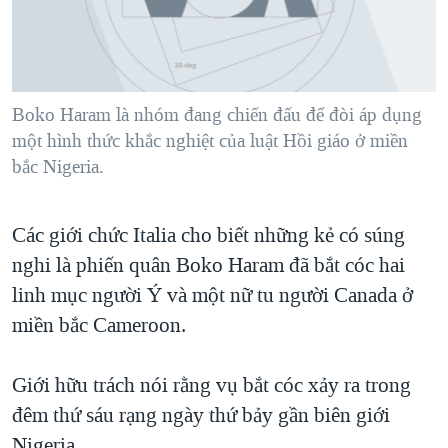
TẠI
VIDEO
"Tìm"
NGƯỜI VIỆT HẢI NGOẠI
HÀNH TRÌNH BẦU CỬ 2024
NGHE
ĐỜI SỐNG
MỘT NĂM CHIẾN TRANH TẠI DẢI GAZA
KINH TẾ
MẠNG XÃ HỘI
Boko Haram là nhóm đang chiến đấu để đòi áp dụng
GIẢI MÃ VÀNH ĐAI & CON ĐƯỜNG
KHOA HỌC
một hình thức khắc nghiệt của luật Hồi giáo ở miền
NGÀY TỊ NẠN THẾ GIỚI
bắc Nigeria.
SỨC KHOẺ
TRỊNH VĨNH BÌNH - NGƯỜI HẠ 'BÊN THẮNG CUỘC'
Ngôn ngữ khác
VĂN HOÁ
GROUND ZERO – XƯA VÀ NAY
Các giới chức Italia cho biết những kẻ có súng
THỂ THAO
CHI PHÍ CHIẾN TRANH AFGHANISTAN
nghi là phiến quân Boko Haram đã bắt cóc hai
GIÁO DỤC
linh mục người Ý và một nữ tu người Canada ở
CÁC GIÁ TRỊ CỘNG HÒA Ở VIỆT NAM
miền bắc Cameroon.
THƯỢNG ĐỈNH TRUMP-KIM TẠI VIỆT NAM
TRỊNH VĨNH BÌNH VS. CHÍNH PHỦ VIỆT NAM
Giới hữu trách nói rằng vụ bắt cóc xảy ra trong
NGƯ DÂN VIỆT VÀ LÀN SÓNG TRỘM HẢI SÂM
đêm thứ sáu rạng ngày thứ bảy gần biên giới
BÊN KIA QUỐC LỘ: TIẾNG VỌNG TỪ NÔNG THÔN MỸ
Nigeria.