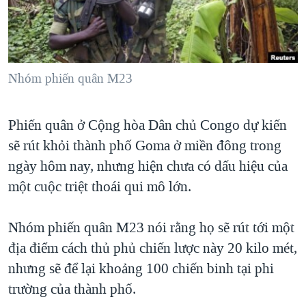
TẠI
VIDEO
"Tìm"
NGƯỜI VIỆT HẢI NGOẠI
HÀNH TRÌNH BẦU CỬ 2024
NGHE
ĐỜI SỐNG
MỘT NĂM CHIẾN TRANH TẠI DẢI GAZA
KINH TẾ
MẠNG XÃ HỘI
Nhóm phiến quân M23
GIẢI MÃ VÀNH ĐAI & CON ĐƯỜNG
KHOA HỌC
NGÀY TỊ NẠN THẾ GIỚI
SỨC KHOẺ
Phiến quân ở Cộng hòa Dân chủ Congo dự kiến
TRỊNH VĨNH BÌNH - NGƯỜI HẠ 'BÊN THẮNG CUỘC'
Ngôn ngữ khác
VĂN HOÁ
sẽ rút khỏi thành phố Goma ở miền đông trong
GROUND ZERO – XƯA VÀ NAY
THỂ THAO
ngày hôm nay, nhưng hiện chưa có dấu hiệu của
CHI PHÍ CHIẾN TRANH AFGHANISTAN
một cuộc triệt thoái qui mô lớn.
GIÁO DỤC
CÁC GIÁ TRỊ CỘNG HÒA Ở VIỆT NAM
Nhóm phiến quân M23 nói rằng họ sẽ rút tới một
THƯỢNG ĐỈNH TRUMP-KIM TẠI VIỆT NAM
địa điểm cách thủ phủ chiến lược này 20 kilo mét,
TRỊNH VĨNH BÌNH VS. CHÍNH PHỦ VIỆT NAM
nhưng sẽ để lại khoảng 100 chiến binh tại phi
NGƯ DÂN VIỆT VÀ LÀN SÓNG TRỘM HẢI SÂM
trường của thành phố.
BÊN KIA QUỐC LỘ: TIẾNG VỌNG TỪ NÔNG THÔN MỸ