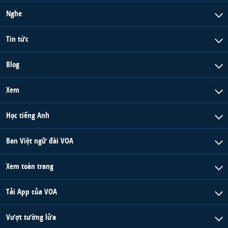
Nghe
Tin tức
Blog
Xem
Học tiếng Anh
Ban Việt ngữ đài VOA
Xem toàn trang
Tải App của VOA
Vượt tường lửa