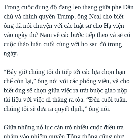
Trong cuộc đụng độ đang leo thang giữa phe Dân
QUAN HỆ VIỆT MỸ
chủ và chính quyền Trump, ông Neal cho biết
ông đã nói chuyện với các luật sư cho Hạ viện
vào ngày thứ Năm về các bước tiếp theo và sẽ có
cuộc thảo luận cuối cùng với họ sau đó trong
ngày.
“Bây giờ chúng tôi đi tiếp tới các lựa chọn hạn
chế còn lại,” ông nói với các phóng viên, và cho
biết ông sẽ chọn giữa việc ra trát buộc giao nộp
tài liệu với việc đi thẳng ra tòa. “Đến cuối tuần,
chúng tôi sẽ đưa ra quyết định,” ông nói.
Giữa những nỗ lực cản trở nhiều cuộc điều tra
nhắm vào nhiệm quyền Tổng thống cũng như