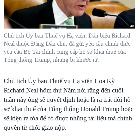
TẠI
VIDEO
"Tìm"
NGƯỜI VIỆT HẢI NGOẠI
HÀNH TRÌNH BẦU CỬ 2024
NGHE
ĐỜI SỐNG
MỘT NĂM CHIẾN TRANH TẠI DẢI GAZA
KINH TẾ
MẠNG XÃ HỘI
Chủ tịch Ủy ban Thuế vụ Hạ viện, Dân biểu Richard
GIẢI MÃ VÀNH ĐAI & CON ĐƯỜNG
KHOA HỌC
Neal thuộc Đảng Dân chủ, đã gửi yêu cầu chính thức
NGÀY TỊ NẠN THẾ GIỚI
yêu cầu Bộ Tài chính cung cấp hồ sơ khai thuế của
SỨC KHOẺ
TRỊNH VĨNH BÌNH - NGƯỜI HẠ 'BÊN THẮNG CUỘC'
Tổng thống Trump, nhưng bị khước từ.
Ngôn ngữ khác
VĂN HOÁ
GROUND ZERO – XƯA VÀ NAY
THỂ THAO
Chủ tịch Ủy ban Thuế vụ Hạ viện Hoa Kỳ
CHI PHÍ CHIẾN TRANH AFGHANISTAN
GIÁO DỤC
Richard Neal hôm thứ Năm nói rằng đến cuối
CÁC GIÁ TRỊ CỘNG HÒA Ở VIỆT NAM
tuần này ông sẽ quyết định hoặc là ra trát đòi hồ
THƯỢNG ĐỈNH TRUMP-KIM TẠI VIỆT NAM
sơ khai thuế của Tổng thống Donald Trump hoặc
TRỊNH VĨNH BÌNH VS. CHÍNH PHỦ VIỆT NAM
sẽ kiện ra tòa để có được những tài liệu mà chính
NGƯ DÂN VIỆT VÀ LÀN SÓNG TRỘM HẢI SÂM
quyền từ chối giao nộp.
BÊN KIA QUỐC LỘ: TIẾNG VỌNG TỪ NÔNG THÔN MỸ