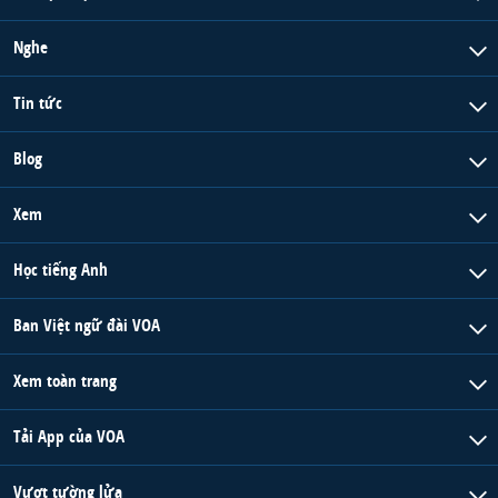
Nghe
Tin tức
Blog
Xem
Học tiếng Anh
Ban Việt ngữ đài VOA
Xem toàn trang
Tải App của VOA
Vượt tường lửa