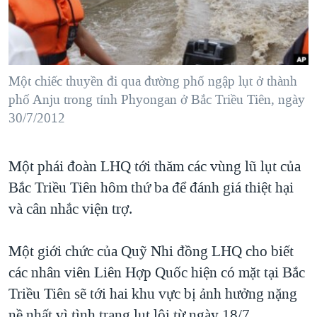
TẠI
VIDEO
"Tìm"
NGƯỜI VIỆT HẢI NGOẠI
HÀNH TRÌNH BẦU CỬ 2024
NGHE
ĐỜI SỐNG
MỘT NĂM CHIẾN TRANH TẠI DẢI GAZA
KINH TẾ
MẠNG XÃ HỘI
Một chiếc thuyền đi qua đường phố ngập lụt ở thành
GIẢI MÃ VÀNH ĐAI & CON ĐƯỜNG
KHOA HỌC
phố Anju trong tỉnh Phyongan ở Bắc Triều Tiên, ngày
NGÀY TỊ NẠN THẾ GIỚI
30/7/2012
SỨC KHOẺ
TRỊNH VĨNH BÌNH - NGƯỜI HẠ 'BÊN THẮNG CUỘC'
Ngôn ngữ khác
VĂN HOÁ
GROUND ZERO – XƯA VÀ NAY
Một phái đoàn LHQ tới thăm các vùng lũ lụt của
THỂ THAO
CHI PHÍ CHIẾN TRANH AFGHANISTAN
Bắc Triều Tiên hôm thứ ba để đánh giá thiệt hại
GIÁO DỤC
và cân nhắc viện trợ.
CÁC GIÁ TRỊ CỘNG HÒA Ở VIỆT NAM
THƯỢNG ĐỈNH TRUMP-KIM TẠI VIỆT NAM
Một giới chức của Quỹ Nhi đồng LHQ cho biết
TRỊNH VĨNH BÌNH VS. CHÍNH PHỦ VIỆT NAM
các nhân viên Liên Hợp Quốc hiện có mặt tại Bắc
NGƯ DÂN VIỆT VÀ LÀN SÓNG TRỘM HẢI SÂM
Triều Tiên sẽ tới hai khu vực bị ảnh hưởng nặng
BÊN KIA QUỐC LỘ: TIẾNG VỌNG TỪ NÔNG THÔN MỸ
nề nhất vì tình trạng lụt lội từ ngày 18/7.