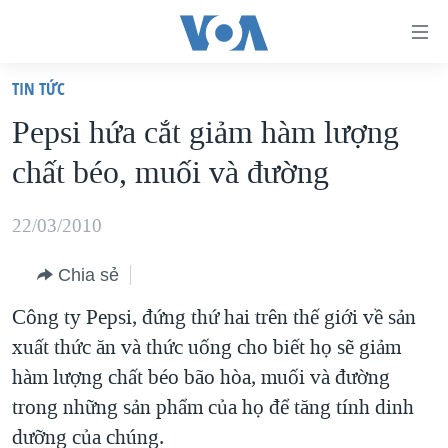
Đường
dẫn
TIN TỨC
truy
TRANG CHỦ
Pepsi hứa cắt giảm hàm lượng
cập
VIỆT NAM
chất béo, muối và đường
Tới
HOA KỲ
nội
BIỂN ĐÔNG
22/03/2010
dung
THẾ GIỚI
chính
Chia sẻ
BLOG
Tới
Công ty Pepsi, đứng thứ hai trên thế giới về sản
điều
DIỄN ĐÀN
xuất thức ăn và thức uống cho biết họ sẽ giảm
hướng
MỤC
hàm lượng chất béo bão hòa, muối và đường
chính
CHUYÊN ĐỀ
TỰ DO BÁO CHÍ
trong những sản phẩm của họ để tăng tính dinh
Đi
HỌC TIẾNG ANH
dưỡng của chúng.
VẠCH TRẦN TIN GIẢ
CHIẾN TRANH THƯƠNG MẠI CỦA MỸ: QUÁ KHỨ VÀ HIỆN
tới