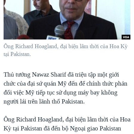
TẠI
VIDEO
"Tìm"
NGƯỜI VIỆT HẢI NGOẠI
HÀNH TRÌNH BẦU CỬ 2024
NGHE
ĐỜI SỐNG
MỘT NĂM CHIẾN TRANH TẠI DẢI GAZA
KINH TẾ
MẠNG XÃ HỘI
GIẢI MÃ VÀNH ĐAI & CON ĐƯỜNG
KHOA HỌC
NGÀY TỊ NẠN THẾ GIỚI
Ông Richard Hoagland, đại biện lâm thời của Hoa Kỳ
SỨC KHOẺ
tại Pakistan.
TRỊNH VĨNH BÌNH - NGƯỜI HẠ 'BÊN THẮNG CUỘC'
Ngôn ngữ khác
VĂN HOÁ
GROUND ZERO – XƯA VÀ NAY
THỂ THAO
Thủ tướng Nawaz Sharif đã triệu tập một giới
CHI PHÍ CHIẾN TRANH AFGHANISTAN
GIÁO DỤC
chức của đại sứ quán Mỹ đến để chính thức phản
CÁC GIÁ TRỊ CỘNG HÒA Ở VIỆT NAM
đối việc Mỹ tiếp tục sử dụng máy bay không
THƯỢNG ĐỈNH TRUMP-KIM TẠI VIỆT NAM
người lái trên lãnh thổ Pakistan.
TRỊNH VĨNH BÌNH VS. CHÍNH PHỦ VIỆT NAM
Ông Richard Hoagland, đại biện lâm thời của Hoa
NGƯ DÂN VIỆT VÀ LÀN SÓNG TRỘM HẢI SÂM
Kỳ tại Pakistan đã đến bộ Ngoại giao Pakistan
BÊN KIA QUỐC LỘ: TIẾNG VỌNG TỪ NÔNG THÔN MỸ