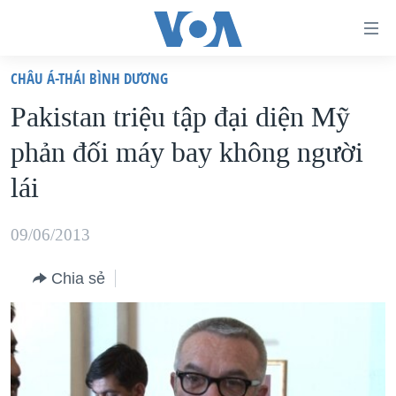
Đường
dẫn
CHÂU Á-THÁI BÌNH DƯƠNG
truy
TRANG CHỦ
Pakistan triệu tập đại diện Mỹ
cập
VIỆT NAM
phản đối máy bay không người
Tới
HOA KỲ
nội
lái
BIỂN ĐÔNG
dung
THẾ GIỚI
chính
09/06/2013
BLOG
Tới
Chia sẻ
điều
DIỄN ĐÀN
hướng
MỤC
chính
CHUYÊN ĐỀ
TỰ DO BÁO CHÍ
Đi
HỌC TIẾNG ANH
VẠCH TRẦN TIN GIẢ
CHIẾN TRANH THƯƠNG MẠI CỦA MỸ: QUÁ KHỨ VÀ HIỆN
tới