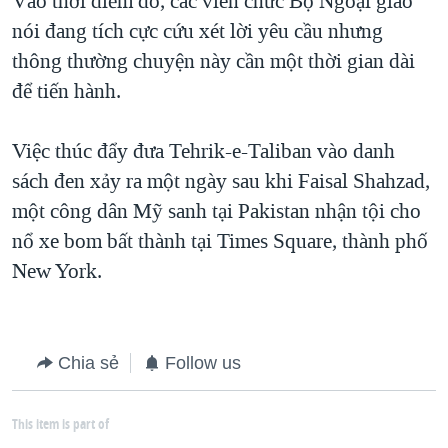
Vào thời điểm đó, các viên chức Bộ Ngoại giao
nói đang tích cực cứu xét lời yêu cầu nhưng
QUAN HỆ VIỆT MỸ
thông thường chuyện này cần một thời gian dài
để tiến hành.
Việc thúc đẩy đưa Tehrik-e-Taliban vào danh
sách đen xảy ra một ngày sau khi Faisal Shahzad,
một công dân Mỹ sanh tại Pakistan nhận tội cho
nổ xe bom bất thành tại Times Square, thành phố
New York.
Chia sẻ
Follow us
This item is part of