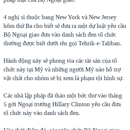
TẠI
VIDEO
"Tìm"
NGƯỜI VIỆT HẢI NGOẠI
HÀNH TRÌNH BẦU CỬ 2024
NGHE
4 nghị sĩ thuộc bang New York và New Jersey
ĐỜI SỐNG
MỘT NĂM CHIẾN TRANH TẠI DẢI GAZA
hôm thứ Ba cho biết sẽ đưa ra một dự luật yêu cầu
KINH TẾ
MẠNG XÃ HỘI
Bộ Ngoại giao đưa vào danh sách đen tổ chức
GIẢI MÃ VÀNH ĐAI & CON ĐƯỜNG
KHOA HỌC
thường được biết dưới tên gọi Tehrik-e-Taliban.
NGÀY TỊ NẠN THẾ GIỚI
SỨC KHOẺ
TRỊNH VĨNH BÌNH - NGƯỜI HẠ 'BÊN THẮNG CUỘC'
Ngôn ngữ khác
VĂN HOÁ
Hành động này sẽ phong tỏa các tài sản của tổ
GROUND ZERO – XƯA VÀ NAY
chức này tại Mỹ và những người Mỹ nào hỗ trợ
THỂ THAO
CHI PHÍ CHIẾN TRANH AFGHANISTAN
vật chất cho nhóm sẽ bị xem là phạm tội hình sự.
GIÁO DỤC
CÁC GIÁ TRỊ CỘNG HÒA Ở VIỆT NAM
Các nhà lập pháp đã thảo một bức thư vào tháng
THƯỢNG ĐỈNH TRUMP-KIM TẠI VIỆT NAM
5 gởi Ngoại trưởng Hillary Clinton yêu cầu đưa
TRỊNH VĨNH BÌNH VS. CHÍNH PHỦ VIỆT NAM
tổ chức này vào danh sách đen.
NGƯ DÂN VIỆT VÀ LÀN SÓNG TRỘM HẢI SÂM
BÊN KIA QUỐC LỘ: TIẾNG VỌNG TỪ NÔNG THÔN MỸ