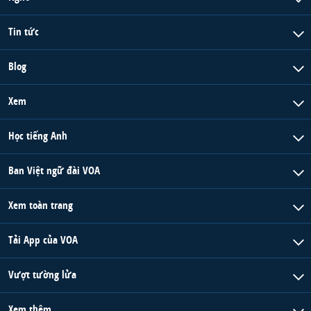
Tin tức
Blog
Xem
Học tiếng Anh
Ban Việt ngữ đài VOA
Xem toàn trang
Tải App của VOA
Vượt tường lửa
Xem thêm