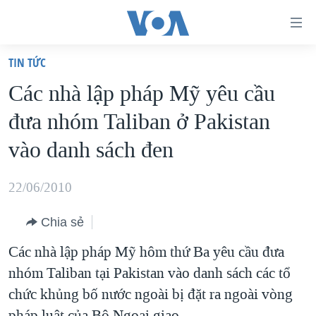
Đường
dẫn
TIN TỨC
truy
TRANG CHỦ
Các nhà lập pháp Mỹ yêu cầu
cập
VIỆT NAM
đưa nhóm Taliban ở Pakistan
Tới
HOA KỲ
nội
vào danh sách đen
BIỂN ĐÔNG
dung
THẾ GIỚI
chính
22/06/2010
BLOG
Tới
Chia sẻ
điều
DIỄN ĐÀN
hướng
Các nhà lập pháp Mỹ hôm thứ Ba yêu cầu đưa
MỤC
chính
nhóm Taliban tại Pakistan vào danh sách các tổ
CHUYÊN ĐỀ
TỰ DO BÁO CHÍ
Đi
chức khủng bố nước ngoài bị đặt ra ngoài vòng
HỌC TIẾNG ANH
VẠCH TRẦN TIN GIẢ
CHIẾN TRANH THƯƠNG MẠI CỦA MỸ: QUÁ KHỨ VÀ HIỆN
tới
pháp luật của Bộ Ngoại giao.