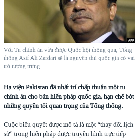
TẠI
VIDEO
"Tìm"
NGƯỜI VIỆT HẢI NGOẠI
HÀNH TRÌNH BẦU CỬ 2024
NGHE
ĐỜI SỐNG
MỘT NĂM CHIẾN TRANH TẠI DẢI GAZA
KINH TẾ
MẠNG XÃ HỘI
GIẢI MÃ VÀNH ĐAI & CON ĐƯỜNG
KHOA HỌC
NGÀY TỊ NẠN THẾ GIỚI
Với Tu chính án vừa được Quốc hội thông qua, Tổng
SỨC KHOẺ
thống Asif Ali Zardari sẽ là nguyên thủ quốc gia có vai
TRỊNH VĨNH BÌNH - NGƯỜI HẠ 'BÊN THẮNG CUỘC'
Ngôn ngữ khác
VĂN HOÁ
trò tượng trưng
GROUND ZERO – XƯA VÀ NAY
THỂ THAO
CHI PHÍ CHIẾN TRANH AFGHANISTAN
GIÁO DỤC
Hạ viện Pakistan đã nhất trí chấp thuận một tu
CÁC GIÁ TRỊ CỘNG HÒA Ở VIỆT NAM
chính án cho bản hiến pháp quốc gia, hạn chế bớt
THƯỢNG ĐỈNH TRUMP-KIM TẠI VIỆT NAM
những quyền tối quan trọng của Tổng thống.
TRỊNH VĨNH BÌNH VS. CHÍNH PHỦ VIỆT NAM
Cuộc biểu quyết được mô tả là một “thay đổi lịch
NGƯ DÂN VIỆT VÀ LÀN SÓNG TRỘM HẢI SÂM
sử” trong hiến pháp được truyền hình trực tiếp
BÊN KIA QUỐC LỘ: TIẾNG VỌNG TỪ NÔNG THÔN MỸ