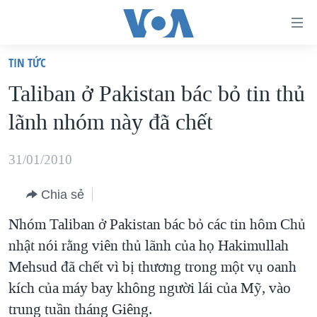
Đường
dẫn
TIN TỨC
truy
TRANG CHỦ
Taliban ở Pakistan bác bỏ tin thủ
cập
VIỆT NAM
lãnh nhóm này đã chết
Tới
HOA KỲ
nội
BIỂN ĐÔNG
31/01/2010
dung
THẾ GIỚI
chính
Chia sẻ
BLOG
Tới
Nhóm Taliban ở Pakistan bác bỏ các tin hôm Chủ
điều
DIỄN ĐÀN
nhật nói rằng viên thủ lãnh của họ Hakimullah
hướng
MỤC
Mehsud đã chết vì bị thương trong một vụ oanh
chính
CHUYÊN ĐỀ
TỰ DO BÁO CHÍ
kích của máy bay không người lái của Mỹ, vào
Đi
HỌC TIẾNG ANH
trung tuần tháng Giêng.
VẠCH TRẦN TIN GIẢ
CHIẾN TRANH THƯƠNG MẠI CỦA MỸ: QUÁ KHỨ VÀ HIỆN
tới