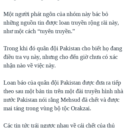
TẠI
VIDEO
"Tìm"
NGƯỜI VIỆT HẢI NGOẠI
HÀNH TRÌNH BẦU CỬ 2024
Một người phát ngôn của nhóm này bác bỏ
NGHE
ĐỜI SỐNG
những nguồn tin được loan truyền rộng rãi này,
MỘT NĂM CHIẾN TRANH TẠI DẢI GAZA
KINH TẾ
như một cách “tuyên truyền.”
MẠNG XÃ HỘI
GIẢI MÃ VÀNH ĐAI & CON ĐƯỜNG
KHOA HỌC
NGÀY TỊ NẠN THẾ GIỚI
Trong khi đó quân đội Pakistan cho biết họ đang
SỨC KHOẺ
TRỊNH VĨNH BÌNH - NGƯỜI HẠ 'BÊN THẮNG CUỘC'
điều tra vụ này, nhưng cho đến giờ chưa có xác
Ngôn ngữ khác
VĂN HOÁ
GROUND ZERO – XƯA VÀ NAY
nhận nào về việc này.
THỂ THAO
CHI PHÍ CHIẾN TRANH AFGHANISTAN
GIÁO DỤC
Loan báo của quân đội Pakistan được đưa ra tiếp
CÁC GIÁ TRỊ CỘNG HÒA Ở VIỆT NAM
theo sau một bản tin trên một đài truyền hình nhà
THƯỢNG ĐỈNH TRUMP-KIM TẠI VIỆT NAM
nước Pakistan nói rằng Mehsud đã chết và được
TRỊNH VĨNH BÌNH VS. CHÍNH PHỦ VIỆT NAM
mai táng trong vùng bộ tộc Orakzai.
NGƯ DÂN VIỆT VÀ LÀN SÓNG TRỘM HẢI SÂM
Các tin tức trái ngược nhau về cái chết của thủ
BÊN KIA QUỐC LỘ: TIẾNG VỌNG TỪ NÔNG THÔN MỸ