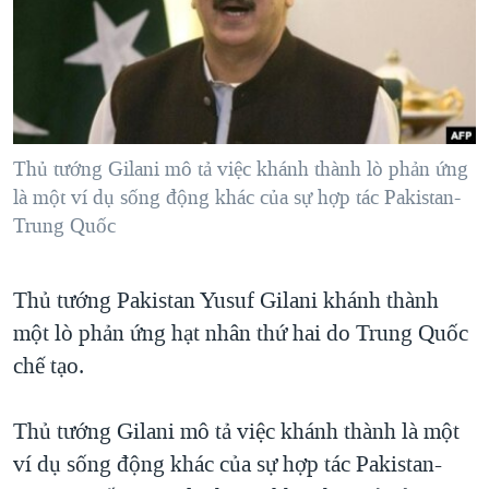
TẠI
VIDEO
"Tìm"
NGƯỜI VIỆT HẢI NGOẠI
HÀNH TRÌNH BẦU CỬ 2024
NGHE
ĐỜI SỐNG
MỘT NĂM CHIẾN TRANH TẠI DẢI GAZA
KINH TẾ
MẠNG XÃ HỘI
GIẢI MÃ VÀNH ĐAI & CON ĐƯỜNG
KHOA HỌC
NGÀY TỊ NẠN THẾ GIỚI
Thủ tướng Gilani mô tả việc khánh thành lò phản ứng
SỨC KHOẺ
là một ví dụ sống động khác của sự hợp tác Pakistan-
TRỊNH VĨNH BÌNH - NGƯỜI HẠ 'BÊN THẮNG CUỘC'
Ngôn ngữ khác
VĂN HOÁ
Trung Quốc
GROUND ZERO – XƯA VÀ NAY
THỂ THAO
CHI PHÍ CHIẾN TRANH AFGHANISTAN
Thủ tướng Pakistan Yusuf Gilani khánh thành
GIÁO DỤC
CÁC GIÁ TRỊ CỘNG HÒA Ở VIỆT NAM
một lò phản ứng hạt nhân thứ hai do Trung Quốc
THƯỢNG ĐỈNH TRUMP-KIM TẠI VIỆT NAM
chế tạo.
TRỊNH VĨNH BÌNH VS. CHÍNH PHỦ VIỆT NAM
Thủ tướng Gilani mô tả việc khánh thành là một
NGƯ DÂN VIỆT VÀ LÀN SÓNG TRỘM HẢI SÂM
ví dụ sống động khác của sự hợp tác Pakistan-
BÊN KIA QUỐC LỘ: TIẾNG VỌNG TỪ NÔNG THÔN MỸ