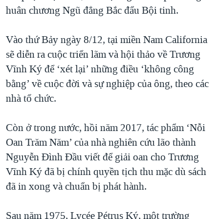
huân chương Ngũ đẳng Bắc đẩu Bội tinh.
QUAN HỆ VIỆT MỸ
Vào thứ Bảy ngày 8/12, tại miền Nam California
sẽ diễn ra cuộc triển lãm và hội thảo về Trương
Vĩnh Ký để ‘xét lại’ những điều ‘không công
bằng’ về cuộc đời và sự nghiệp của ông, theo các
nhà tổ chức.
Còn ở trong nước, hồi năm 2017, tác phẩm ‘Nỗi
Oan Trăm Năm’ của nhà nghiên cứu lão thành
Nguyễn Đình Đầu viết để giải oan cho Trương
Vĩnh Ký đã bị chính quyền tịch thu mặc dù sách
đã in xong và chuẩn bị phát hành.
Sau năm 1975, Lycée Pétrus Ký, một trường