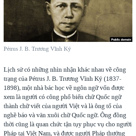
TẠI
VIDEO
"Tìm"
NGƯỜI VIỆT HẢI NGOẠI
HÀNH TRÌNH BẦU CỬ 2024
NGHE
ĐỜI SỐNG
MỘT NĂM CHIẾN TRANH TẠI DẢI GAZA
KINH TẾ
MẠNG XÃ HỘI
GIẢI MÃ VÀNH ĐAI & CON ĐƯỜNG
KHOA HỌC
NGÀY TỊ NẠN THẾ GIỚI
Pétrus J. B. Trương Vĩnh Ký
SỨC KHOẺ
TRỊNH VĨNH BÌNH - NGƯỜI HẠ 'BÊN THẮNG CUỘC'
Ngôn ngữ khác
VĂN HOÁ
GROUND ZERO – XƯA VÀ NAY
Lịch sử có những nhìn nhận khác nhau về công
THỂ THAO
trạng của Pétrus J. B. Trương Vĩnh Ký (1837-
CHI PHÍ CHIẾN TRANH AFGHANISTAN
GIÁO DỤC
1898), một nhà bác học về ngôn ngữ vốn được
CÁC GIÁ TRỊ CỘNG HÒA Ở VIỆT NAM
xem là người có công phổ biến chữ Quốc ngữ
THƯỢNG ĐỈNH TRUMP-KIM TẠI VIỆT NAM
thành chữ viết của người Việt và là ông tổ của
TRỊNH VĨNH BÌNH VS. CHÍNH PHỦ VIỆT NAM
nghề báo và văn xuôi chữ Quốc ngữ. Ông đồng
NGƯ DÂN VIỆT VÀ LÀN SÓNG TRỘM HẢI SÂM
thời cũng là quan chức tận tụy phục vụ cho người
Pháp tại Việt Nam, và được người Pháp thưởng
BÊN KIA QUỐC LỘ: TIẾNG VỌNG TỪ NÔNG THÔN MỸ