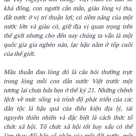
khá đông, con người cần mẫn, giàu lòng vị tha
,
đất nước ở vị
trí thuận lợi; có tiềm năng của một
nước lớn và giàu có, giữ địa vị quan trọng trên
thế giới
nhưng cho đến nay chúng
ta vẫn là một
quốc gia gia nghèo nàn, lạc hậu nằm
ở tốp cuối
của thế giới.
Mâu thuẫn đau lòng đó là câu hỏi thường trực
trong lòng mỗi con dân nước Việt trước một
tương lai chưa hứa hẹn ở thế kỷ 21.
Những chênh
lệch về mức sống và trình độ phát triển của các
dân tộc là hậu quả của điều kiện địa lý, tài
nguyên thiên nhiên và đặc biệt là cách thức tổ
chức xã hội. Tổ chức xã hội tốt hay xấu có thể
làm thay đổi hẳn số phận của một đất nước, một