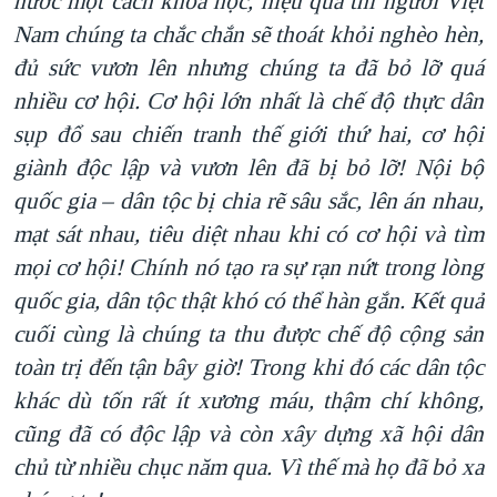
nước một cách khoa học, hiệu quả thì người Việt
Nam chúng ta chắc chắn sẽ thoát khỏi nghèo hèn
,
đủ sức vươn lên
nhưng chúng ta đã bỏ lỡ quá
nhiều cơ hội.
Cơ hội lớn nhất là chế độ thực dân
sụp đổ sau chiến tranh thế giới
thứ hai, cơ hội
giành độc lập và vươn lên đã bị bỏ lỡ! Nội bộ
quốc gia – dân tộc bị chia rẽ sâu sắc, lên án nhau,
mạt sát nhau
, tiêu diệt nhau khi có cơ hội và tìm
mọi cơ hội! Chính nó tạo ra sự rạn nứt trong lòng
quốc gia
, dân tộc thật khó có thể hàn gắn. Kết quả
cuối cùng là chúng ta thu được chế độ cộng sản
toàn trị đến tận bây giờ! Trong khi đó các dân tộc
khác dù tốn rất ít xương máu, thậm chí không,
cũng đã có độc lập và còn xây dựng xã hội dân
chủ từ nhiều chục năm qua. Vì thế mà họ đã bỏ xa