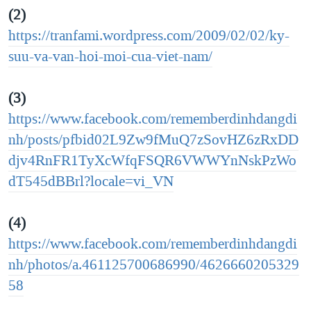
(2)
https://tranfami.wordpress.com/2009/02/02/ky-
suu-va-van-hoi-moi-cua-viet-nam/
(3)
https://www.facebook.com/rememberdinhdangdi
nh/posts/pfbid02L9Zw9fMuQ7zSovHZ6zRxDD
djv4RnFR1TyXcWfqFSQR6VWWYnNskPzWo
dT545dBBrl?locale=vi_VN
(4)
https://www.facebook.com/rememberdinhdangdi
nh/photos/a.461125700686990/4626660205329
58