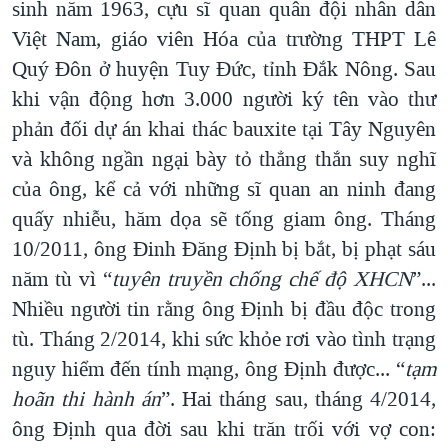
sinh năm 1963, cựu sĩ quan quân đội nhân dân
Việt Nam, giáo viên Hóa của trường THPT Lê
Quý Đôn ở huyện Tuy Đức, tỉnh Đắk Nông. Sau
khi vận động hơn 3.000 người ký tên vào thư
phản đối dự án khai thác bauxite tại Tây Nguyên
và không ngần ngại bày tỏ thẳng thắn suy nghĩ
của ông, kể cả với những sĩ quan an ninh đang
quấy nhiễu, hăm dọa sẽ tống giam ông. Tháng
10/2011, ông Đinh Đăng Định bị bắt, bị phạt sáu
năm tù vì “
tuyên truyền chống chế độ XHCN
”...
Nhiều người tin rằng ông Định bị đầu độc trong
tù. Tháng 2/2014, khi sức khỏe rơi vào tình trạng
nguy hiểm đến tính mạng, ông Định được... “
tạm
hoãn thi hành án
”. Hai tháng sau, tháng 4/2014,
ông Định qua đời sau khi trăn trối với vợ con: