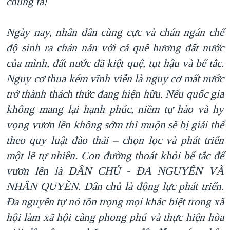
chúng ta!
Ngày nay, nhân dân cùng cực và chán ngán chế
độ sinh ra chán nản với cả quê hương đất nước
của
mình, đất nước đã kiệt quệ, tụt hậu và bế tắc.
Nguy cơ thua kém vĩnh viễn là nguy cơ mất nước
trở thành thách thức đang hiện hữu. Nếu
quốc gia
không mang lại hạnh phúc, niềm tự hào và hy
vọng vươn lên không sớm thì muộn sẽ bị giải thể
theo quy luật đào thải – chọn lọc và phát triển
một lẽ tự nhiên.
Con đường thoát khỏi bế tắc để
vươn lên là DÂN CHỦ - ĐA NGUYÊN VÀ
NHÂN QUYỀN. Dân chủ là động lực phát triển
.
Đa nguyên tự nó tôn trọng mọi khác biệt trong xã
hội làm xã hội càng phong phú và thực hiện hòa