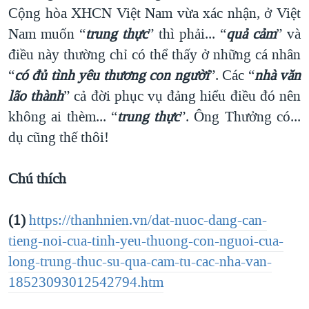
Cộng hòa XHCN Việt Nam vừa xác nhận, ở Việt
Nam muốn “
trung thực
” thì phải... “
quả cảm
” và
điều này thường chỉ có thể thấy ở những cá nhân
“
có đủ tình yêu thương con người
”. Các “
nhà văn
lão thành
” cả đời phục vụ đảng hiểu điều đó nên
không ai thèm... “
trung thực
”. Ông Thưởng có...
dụ cũng thế thôi!
Chú thích
(1)
https://thanhnien.vn/dat-nuoc-dang-can-
tieng-noi-cua-tinh-yeu-thuong-con-nguoi-cua-
long-trung-thuc-su-qua-cam-tu-cac-nha-van-
18523093012542794.htm