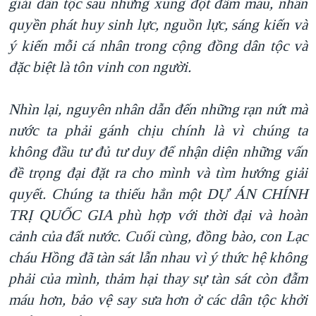
giải dân tộc sau những xung đột đẫm máu
, nhân
quyền phát huy sinh lực, nguồn lực, sáng kiến và
ý kiến mỗi cá nhân trong cộng đồng dân tộc và
đặc biệt là tôn vinh con người.
Nhìn lại, nguyên nhân dẫn đến những rạn nứt mà
nước ta phải gánh chịu chính là vì chúng ta
không đầu tư đủ tư duy để nhận diện những vấn
đề trọng đại đặt ra cho mình và tìm hướng giải
quyết. Chúng ta thiếu hẳn một DỰ ÁN CHÍNH
TRỊ QUỐC GIA phù hợp với thời đại và hoàn
cảnh của đất nước. Cuối cùng
, đồng bào, con Lạc
cháu Hồng đã tàn sát lẫn nhau vì ý thức hệ không
phải của mình
, thảm hại thay sự tàn sát còn đẫm
máu hơn, bảo vệ say sưa hơn ở các dân tộc khởi