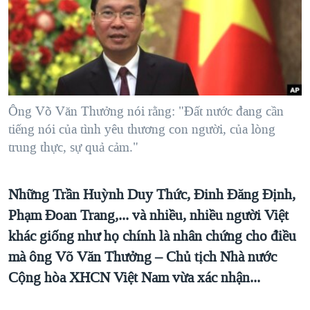
TẠI
VIDEO
"Tìm"
NGƯỜI VIỆT HẢI NGOẠI
HÀNH TRÌNH BẦU CỬ 2024
NGHE
ĐỜI SỐNG
MỘT NĂM CHIẾN TRANH TẠI DẢI GAZA
KINH TẾ
MẠNG XÃ HỘI
GIẢI MÃ VÀNH ĐAI & CON ĐƯỜNG
KHOA HỌC
NGÀY TỊ NẠN THẾ GIỚI
Ông Võ Văn Thưởng nói rằng: "Đất nước đang cần
SỨC KHOẺ
tiếng nói của tình yêu thương con người, của lòng
TRỊNH VĨNH BÌNH - NGƯỜI HẠ 'BÊN THẮNG CUỘC'
Ngôn ngữ khác
VĂN HOÁ
trung thực, sự quả cảm."
GROUND ZERO – XƯA VÀ NAY
THỂ THAO
CHI PHÍ CHIẾN TRANH AFGHANISTAN
GIÁO DỤC
Những Trần Huỳnh Duy Thức, Đinh Đăng Định,
CÁC GIÁ TRỊ CỘNG HÒA Ở VIỆT NAM
Phạm Đoan Trang,... và nhiều, nhiều người Việt
THƯỢNG ĐỈNH TRUMP-KIM TẠI VIỆT NAM
khác giống như họ chính là nhân chứng cho điều
TRỊNH VĨNH BÌNH VS. CHÍNH PHỦ VIỆT NAM
mà ông Võ Văn Thưởng – Chủ tịch Nhà nước
Cộng hòa XHCN Việt Nam vừa xác nhận...
NGƯ DÂN VIỆT VÀ LÀN SÓNG TRỘM HẢI SÂM
BÊN KIA QUỐC LỘ: TIẾNG VỌNG TỪ NÔNG THÔN MỸ