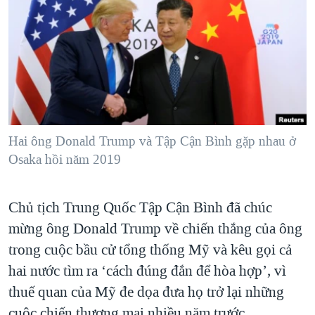
TẠI
VIDEO
"Tìm"
NGƯỜI VIỆT HẢI NGOẠI
HÀNH TRÌNH BẦU CỬ 2024
NGHE
ĐỜI SỐNG
MỘT NĂM CHIẾN TRANH TẠI DẢI GAZA
KINH TẾ
MẠNG XÃ HỘI
GIẢI MÃ VÀNH ĐAI & CON ĐƯỜNG
KHOA HỌC
NGÀY TỊ NẠN THẾ GIỚI
SỨC KHOẺ
TRỊNH VĨNH BÌNH - NGƯỜI HẠ 'BÊN THẮNG CUỘC'
Hai ông Donald Trump và Tập Cận Bình gặp nhau ở
Ngôn ngữ khác
VĂN HOÁ
GROUND ZERO – XƯA VÀ NAY
Osaka hồi năm 2019
THỂ THAO
CHI PHÍ CHIẾN TRANH AFGHANISTAN
GIÁO DỤC
Chủ tịch Trung Quốc Tập Cận Bình đã chúc
CÁC GIÁ TRỊ CỘNG HÒA Ở VIỆT NAM
mừng ông Donald Trump về chiến thắng của ông
THƯỢNG ĐỈNH TRUMP-KIM TẠI VIỆT NAM
trong cuộc bầu cử tổng thống Mỹ và kêu gọi cả
TRỊNH VĨNH BÌNH VS. CHÍNH PHỦ VIỆT NAM
hai nước tìm ra ‘cách đúng đắn để hòa hợp’, vì
NGƯ DÂN VIỆT VÀ LÀN SÓNG TRỘM HẢI SÂM
thuế quan của Mỹ đe dọa đưa họ trở lại những
BÊN KIA QUỐC LỘ: TIẾNG VỌNG TỪ NÔNG THÔN MỸ
cuộc chiến thương mại nhiều năm trước.