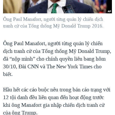
TẠI
VIDEO
"Tìm"
NGƯỜI VIỆT HẢI NGOẠI
HÀNH TRÌNH BẦU CỬ 2024
NGHE
ĐỜI SỐNG
Ông Paul Manafort, người từng quản lý chiến dịch
MỘT NĂM CHIẾN TRANH TẠI DẢI GAZA
KINH TẾ
tranh cử của Tổng thống Mỹ Donald Trump 2016.
MẠNG XÃ HỘI
GIẢI MÃ VÀNH ĐAI & CON ĐƯỜNG
KHOA HỌC
NGÀY TỊ NẠN THẾ GIỚI
Ông Paul Manafort, người từng quản lý chiến
SỨC KHOẺ
TRỊNH VĨNH BÌNH - NGƯỜI HẠ 'BÊN THẮNG CUỘC'
dịch tranh cử của Tổng thống Mỹ Donald Trump,
Ngôn ngữ khác
VĂN HOÁ
GROUND ZERO – XƯA VÀ NAY
đã “nộp mình” cho chính quyền liên bang hôm
THỂ THAO
30/10, Đài CNN và The New York Times cho
CHI PHÍ CHIẾN TRANH AFGHANISTAN
GIÁO DỤC
biết.
CÁC GIÁ TRỊ CỘNG HÒA Ở VIỆT NAM
THƯỢNG ĐỈNH TRUMP-KIM TẠI VIỆT NAM
Hầu hết các cáo buộc nêu trong bản cáo trạng với
TRỊNH VĨNH BÌNH VS. CHÍNH PHỦ VIỆT NAM
12 tội danh đều liên quan đến hoạt động trước
NGƯ DÂN VIỆT VÀ LÀN SÓNG TRỘM HẢI SÂM
khi ông Manafort gia nhập chiến dịch tranh cử
của ông Trump.
BÊN KIA QUỐC LỘ: TIẾNG VỌNG TỪ NÔNG THÔN MỸ