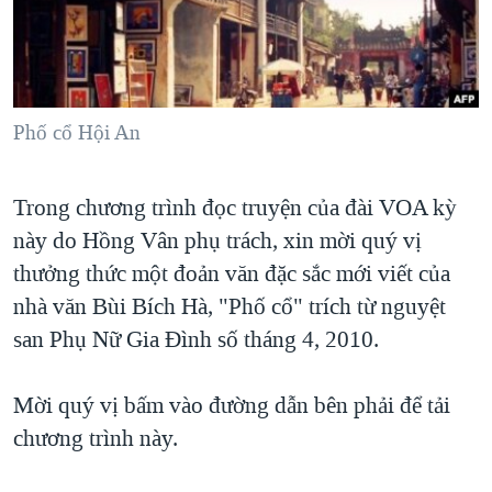
TẠI
VIDEO
"Tìm"
NGƯỜI VIỆT HẢI NGOẠI
HÀNH TRÌNH BẦU CỬ 2024
NGHE
ĐỜI SỐNG
MỘT NĂM CHIẾN TRANH TẠI DẢI GAZA
KINH TẾ
MẠNG XÃ HỘI
GIẢI MÃ VÀNH ĐAI & CON ĐƯỜNG
Phố cổ Hội An
KHOA HỌC
NGÀY TỊ NẠN THẾ GIỚI
SỨC KHOẺ
Trong chương trình đọc truyện của đài VOA kỳ
TRỊNH VĨNH BÌNH - NGƯỜI HẠ 'BÊN THẮNG CUỘC'
Ngôn ngữ khác
VĂN HOÁ
này do Hồng Vân phụ trách, xin mời quý vị
GROUND ZERO – XƯA VÀ NAY
THỂ THAO
thưởng thức một đoản văn đặc sắc mới viết của
CHI PHÍ CHIẾN TRANH AFGHANISTAN
GIÁO DỤC
nhà văn Bùi Bích Hà, "Phố cổ" trích từ nguyệt
CÁC GIÁ TRỊ CỘNG HÒA Ở VIỆT NAM
san Phụ Nữ Gia Đình số tháng 4, 2010.
THƯỢNG ĐỈNH TRUMP-KIM TẠI VIỆT NAM
Mời quý vị bấm vào đường dẫn bên phải để tải
TRỊNH VĨNH BÌNH VS. CHÍNH PHỦ VIỆT NAM
chương trình này.
NGƯ DÂN VIỆT VÀ LÀN SÓNG TRỘM HẢI SÂM
BÊN KIA QUỐC LỘ: TIẾNG VỌNG TỪ NÔNG THÔN MỸ