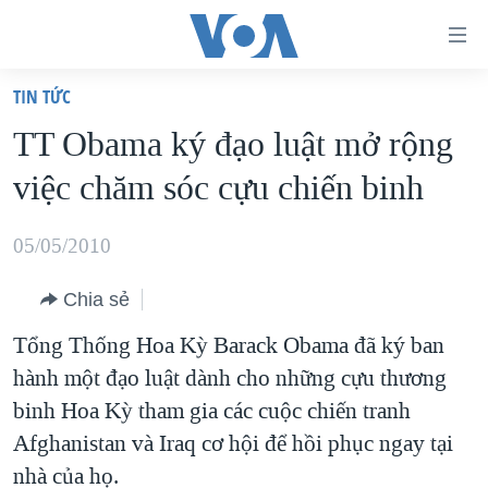
Đường
dẫn
TIN TỨC
truy
TRANG CHỦ
TT Obama ký đạo luật mở rộng
cập
VIỆT NAM
việc chăm sóc cựu chiến binh
Tới
HOA KỲ
nội
BIỂN ĐÔNG
05/05/2010
dung
THẾ GIỚI
chính
Chia sẻ
BLOG
Tới
Tổng Thống Hoa Kỳ Barack Obama đã ký ban
điều
DIỄN ĐÀN
hành một đạo luật dành cho những cựu thương
hướng
MỤC
binh Hoa Kỳ tham gia các cuộc chiến tranh
chính
CHUYÊN ĐỀ
TỰ DO BÁO CHÍ
Afghanistan và Iraq cơ hội để hồi phục ngay tại
Đi
HỌC TIẾNG ANH
nhà của họ.
VẠCH TRẦN TIN GIẢ
CHIẾN TRANH THƯƠNG MẠI CỦA MỸ: QUÁ KHỨ VÀ HIỆN
tới