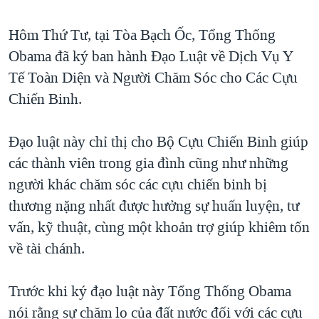
TẠI
VIDEO
"Tìm"
NGƯỜI VIỆT HẢI NGOẠI
HÀNH TRÌNH BẦU CỬ 2024
Hôm Thứ Tư, tại Tòa Bạch Ốc, Tổng Thống
NGHE
ĐỜI SỐNG
Obama đã ký ban hành Đạo Luật về Dịch Vụ Y
MỘT NĂM CHIẾN TRANH TẠI DẢI GAZA
KINH TẾ
Tế Toàn Diện và Người Chăm Sóc cho Các Cựu
MẠNG XÃ HỘI
GIẢI MÃ VÀNH ĐAI & CON ĐƯỜNG
KHOA HỌC
Chiến Binh.
NGÀY TỊ NẠN THẾ GIỚI
SỨC KHOẺ
TRỊNH VĨNH BÌNH - NGƯỜI HẠ 'BÊN THẮNG CUỘC'
Đạo luật này chỉ thị cho Bộ Cựu Chiến Binh giúp
Ngôn ngữ khác
VĂN HOÁ
GROUND ZERO – XƯA VÀ NAY
các thành viên trong gia đình cũng như những
THỂ THAO
người khác chăm sóc các cựu chiến binh bị
CHI PHÍ CHIẾN TRANH AFGHANISTAN
GIÁO DỤC
thương nặng nhất được hưởng sự huấn luyện, tư
CÁC GIÁ TRỊ CỘNG HÒA Ở VIỆT NAM
vấn, kỹ thuật, cùng một khoản trợ giúp khiêm tốn
THƯỢNG ĐỈNH TRUMP-KIM TẠI VIỆT NAM
về tài chánh.
TRỊNH VĨNH BÌNH VS. CHÍNH PHỦ VIỆT NAM
NGƯ DÂN VIỆT VÀ LÀN SÓNG TRỘM HẢI SÂM
Trước khi ký đạo luật này Tổng Thống Obama
nói rằng sự chăm lo của đất nước đối với các cựu
BÊN KIA QUỐC LỘ: TIẾNG VỌNG TỪ NÔNG THÔN MỸ