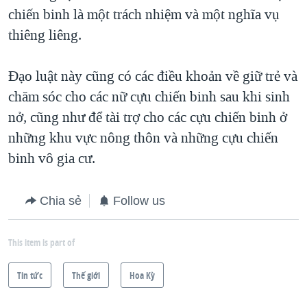
chiến binh là một trách nhiệm và một nghĩa vụ
QUAN HỆ VIỆT MỸ
thiêng liêng.
Đạo luật này cũng có các điều khoản về giữ trẻ và
chăm sóc cho các nữ cựu chiến binh sau khi sinh
nở, cũng như để tài trợ cho các cựu chiến binh ở
những khu vực nông thôn và những cựu chiến
binh vô gia cư.
Chia sẻ
Follow us
This item is part of
Tin tức
Thế giới
Hoa Kỳ