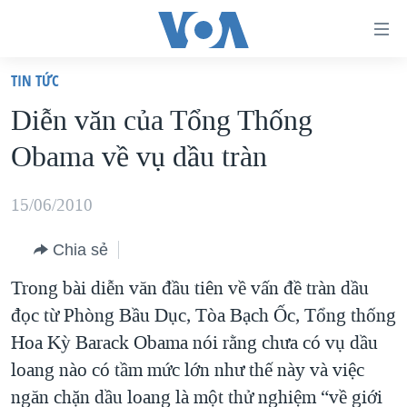
Đường
dẫn
TIN TỨC
truy
TRANG CHỦ
Diễn văn của Tổng Thống
cập
VIỆT NAM
Obama về vụ dầu tràn
Tới
HOA KỲ
nội
BIỂN ĐÔNG
15/06/2010
dung
THẾ GIỚI
chính
Chia sẻ
BLOG
Tới
Trong bài diễn văn đầu tiên về vấn đề tràn dầu
điều
DIỄN ĐÀN
đọc từ Phòng Bầu Dục, Tòa Bạch Ốc, Tổng thống
hướng
MỤC
Hoa Kỳ Barack Obama nói rằng chưa có vụ dầu
chính
CHUYÊN ĐỀ
TỰ DO BÁO CHÍ
loang nào có tầm mức lớn như thế này và việc
Đi
HỌC TIẾNG ANH
ngăn chặn dầu loang là một thử nghiệm “về giới
VẠCH TRẦN TIN GIẢ
CHIẾN TRANH THƯƠNG MẠI CỦA MỸ: QUÁ KHỨ VÀ HIỆN
tới