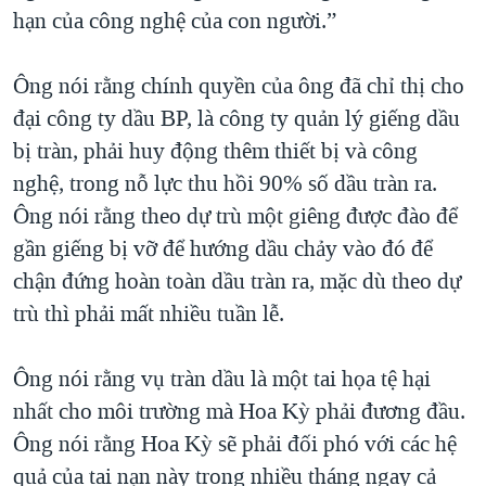
TẠI
hạn của công nghệ của con người.”
VIDEO
"Tìm"
NGƯỜI VIỆT HẢI NGOẠI
HÀNH TRÌNH BẦU CỬ 2024
NGHE
ĐỜI SỐNG
Ông nói rằng chính quyền của ông đã chỉ thị cho
MỘT NĂM CHIẾN TRANH TẠI DẢI GAZA
KINH TẾ
đại công ty dầu BP, là công ty quản lý giếng dầu
MẠNG XÃ HỘI
GIẢI MÃ VÀNH ĐAI & CON ĐƯỜNG
KHOA HỌC
bị tràn, phải huy động thêm thiết bị và công
NGÀY TỊ NẠN THẾ GIỚI
nghệ, trong nỗ lực thu hồi 90% số dầu tràn ra.
SỨC KHOẺ
TRỊNH VĨNH BÌNH - NGƯỜI HẠ 'BÊN THẮNG CUỘC'
Ông nói rằng theo dự trù một giêng được đào để
Ngôn ngữ khác
VĂN HOÁ
GROUND ZERO – XƯA VÀ NAY
gần giếng bị vỡ để hướng dầu chảy vào đó để
THỂ THAO
chận đứng hoàn toàn dầu tràn ra, mặc dù theo dự
CHI PHÍ CHIẾN TRANH AFGHANISTAN
GIÁO DỤC
trù thì phải mất nhiều tuần lễ.
CÁC GIÁ TRỊ CỘNG HÒA Ở VIỆT NAM
THƯỢNG ĐỈNH TRUMP-KIM TẠI VIỆT NAM
Ông nói rằng vụ tràn dầu là một tai họa tệ hại
TRỊNH VĨNH BÌNH VS. CHÍNH PHỦ VIỆT NAM
nhất cho môi trường mà Hoa Kỳ phải đương đầu.
NGƯ DÂN VIỆT VÀ LÀN SÓNG TRỘM HẢI SÂM
Ông nói rằng Hoa Kỳ sẽ phải đối phó với các hệ
quả của tai nạn này trong nhiều tháng ngay cả
BÊN KIA QUỐC LỘ: TIẾNG VỌNG TỪ NÔNG THÔN MỸ