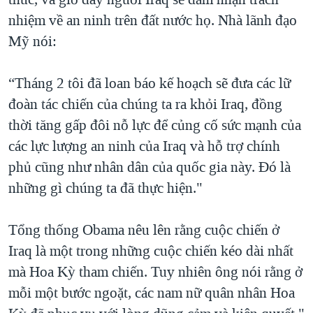
TẠI
VIDEO
"Tìm"
NGƯỜI VIỆT HẢI NGOẠI
nhiệm về an ninh trên đất nước họ. Nhà lãnh đạo
HÀNH TRÌNH BẦU CỬ 2024
NGHE
Mỹ nói:
ĐỜI SỐNG
MỘT NĂM CHIẾN TRANH TẠI DẢI GAZA
KINH TẾ
MẠNG XÃ HỘI
“Tháng 2 tôi đã loan báo kế hoạch sẽ đưa các lữ
GIẢI MÃ VÀNH ĐAI & CON ĐƯỜNG
KHOA HỌC
đoàn tác chiến của chúng ta ra khỏi Iraq, đồng
NGÀY TỊ NẠN THẾ GIỚI
SỨC KHOẺ
thời tăng gấp đôi nỗ lực để củng cố sức mạnh của
TRỊNH VĨNH BÌNH - NGƯỜI HẠ 'BÊN THẮNG CUỘC'
Ngôn ngữ khác
VĂN HOÁ
các lực lượng an ninh của Iraq và hỗ trợ chính
GROUND ZERO – XƯA VÀ NAY
phủ cũng như nhân dân của quốc gia này. Đó là
THỂ THAO
CHI PHÍ CHIẾN TRANH AFGHANISTAN
những gì chúng ta đã thực hiện."
GIÁO DỤC
CÁC GIÁ TRỊ CỘNG HÒA Ở VIỆT NAM
Tổng thống Obama nêu lên rằng cuộc chiến ở
THƯỢNG ĐỈNH TRUMP-KIM TẠI VIỆT NAM
Iraq là một trong những cuộc chiến kéo dài nhất
TRỊNH VĨNH BÌNH VS. CHÍNH PHỦ VIỆT NAM
mà Hoa Kỳ tham chiến. Tuy nhiên ông nói rằng ở
NGƯ DÂN VIỆT VÀ LÀN SÓNG TRỘM HẢI SÂM
mỗi một bước ngoặt, các nam nữ quân nhân Hoa
BÊN KIA QUỐC LỘ: TIẾNG VỌNG TỪ NÔNG THÔN MỸ