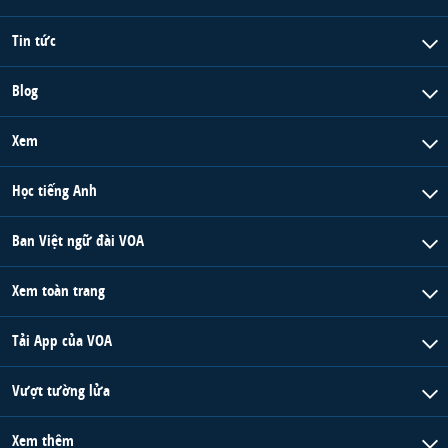
Tin tức
Blog
Xem
Học tiếng Anh
Ban Việt ngữ đài VOA
Xem toàn trang
Tải App của VOA
Vượt tường lửa
Xem thêm