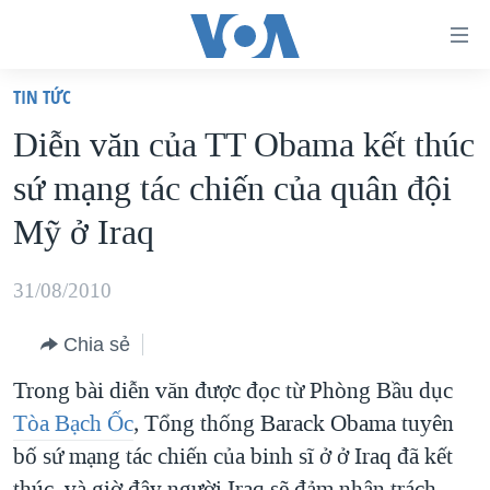
Đường
dẫn
TIN TỨC
truy
TRANG CHỦ
Diễn văn của TT Obama kết thúc
cập
VIỆT NAM
sứ mạng tác chiến của quân đội
Tới
HOA KỲ
nội
Mỹ ở Iraq
BIỂN ĐÔNG
dung
THẾ GIỚI
chính
31/08/2010
BLOG
Tới
Chia sẻ
điều
DIỄN ĐÀN
hướng
Trong bài diễn văn được đọc từ Phòng Bầu dục
MỤC
chính
Tòa Bạch Ốc
, Tổng thống Barack Obama tuyên
CHUYÊN ĐỀ
TỰ DO BÁO CHÍ
Đi
bố sứ mạng tác chiến của binh sĩ ở ở Iraq đã kết
HỌC TIẾNG ANH
VẠCH TRẦN TIN GIẢ
CHIẾN TRANH THƯƠNG MẠI CỦA MỸ: QUÁ KHỨ VÀ HIỆN
tới
thúc, và giờ đây người Iraq sẽ đảm nhận trách