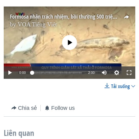
Formosa nhận trách nhiệm, bồi thường 500 triệu đôla
by
VOA Tiếng Việt
No media source currently available
0:00
2:00
Tải xuống
Chia sẻ
Follow us
Liên quan