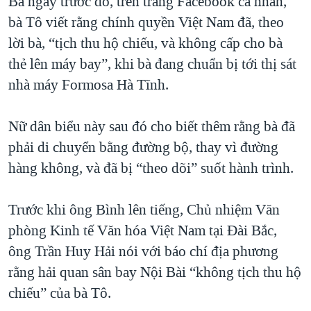
Ba ngày trước đó, trên trang Facebook cá nhân,
QUAN HỆ VIỆT MỸ
bà Tô viết rằng chính quyền Việt Nam đã, theo
lời bà, “tịch thu hộ chiếu, và không cấp cho bà
thẻ lên máy bay”, khi bà đang chuẩn bị tới thị sát
nhà máy Formosa Hà Tĩnh.
Nữ dân biểu này sau đó cho biết thêm rằng bà đã
phải di chuyển bằng đường bộ, thay vì đường
hàng không, và đã bị “theo dõi” suốt hành trình.
Trước khi ông Bình lên tiếng, Chủ nhiệm Văn
phòng Kinh tế Văn hóa Việt Nam tại Đài Bắc,
ông Trần Huy Hải nói với báo chí địa phương
rằng hải quan sân bay Nội Bài “không tịch thu hộ
chiếu” của bà Tô.