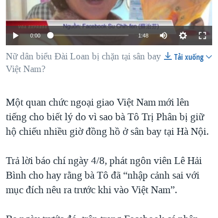
TẠI
VIDEO
"Tìm"
NGƯỜI VIỆT HẢI NGOẠI
HÀNH TRÌNH BẦU CỬ 2024
NGHE
ĐỜI SỐNG
0:00
1:48
MỘT NĂM CHIẾN TRANH TẠI DẢI GAZA
KINH TẾ
MẠNG XÃ HỘI
Nữ dân biểu Đài Loan bị chặn tại sân bay
GIẢI MÃ VÀNH ĐAI & CON ĐƯỜNG
Tải xuống
KHOA HỌC
Việt Nam?
NGÀY TỊ NẠN THẾ GIỚI
SỨC KHOẺ
TRỊNH VĨNH BÌNH - NGƯỜI HẠ 'BÊN THẮNG CUỘC'
Ngôn ngữ khác
VĂN HOÁ
Một quan chức ngoại giao Việt Nam mới lên
GROUND ZERO – XƯA VÀ NAY
tiếng cho biết lý do vì sao bà Tô Trị Phân bị giữ
THỂ THAO
CHI PHÍ CHIẾN TRANH AFGHANISTAN
hộ chiếu nhiều giờ đồng hồ ở sân bay tại Hà Nội.
GIÁO DỤC
CÁC GIÁ TRỊ CỘNG HÒA Ở VIỆT NAM
Trả lời báo chí ngày 4/8, phát ngôn viên Lê Hải
THƯỢNG ĐỈNH TRUMP-KIM TẠI VIỆT NAM
Bình cho hay rằng bà Tô đã “nhập cảnh sai với
TRỊNH VĨNH BÌNH VS. CHÍNH PHỦ VIỆT NAM
mục đích nêu ra trước khi vào Việt Nam”.
NGƯ DÂN VIỆT VÀ LÀN SÓNG TRỘM HẢI SÂM
BÊN KIA QUỐC LỘ: TIẾNG VỌNG TỪ NÔNG THÔN MỸ