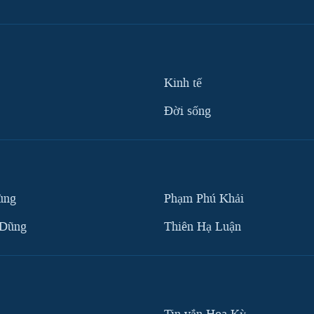
Kinh tế
Ðời sống
ùng
Phạm Phú Khải
 Dũng
Thiên Hạ Luận