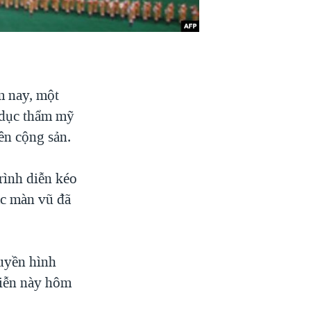
m nay, một
ể dục thẩm mỹ
ên cộng sản.
rình diễn kéo
ác màn vũ đã
ruyền hình
diễn này hôm
.