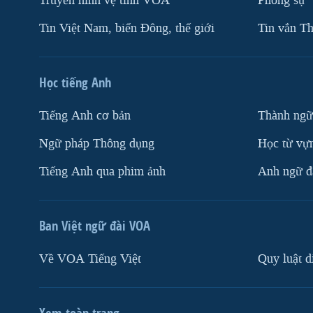
Truyền hình vệ tinh VOA
Phóng sự
Tin Việt Nam, biển Đông, thế giới
Tin vắn Th
Học tiếng Anh
Tiếng Anh cơ bản
Thành ngữ
Ngữ pháp Thông dụng
Học từ vựn
Tiếng Anh qua phim ảnh
Anh ngữ đặ
Ban Việt ngữ đài VOA
Về VOA Tiếng Việt
Quy luật d
Xem toàn trang