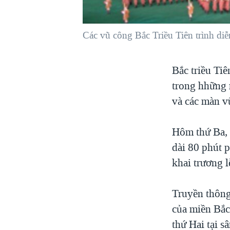
VIỆT NAM
NGƯ DÂN VIỆT VÀ LÀN SÓNG
Các vũ công Bắc Triều Tiên trình diễ
TRỘM HẢI SÂM
BÊN KIA QUỐC LỘ: TIẾNG VỌNG
Bắc triều Tiê
TỪ NÔNG THÔN MỸ
trong hhững 
QUAN HỆ VIỆT MỸ
và các màn vũ
Hôm thứ Ba, 
dài 80 phút 
khai trương l
Truyền thông
của miền Bắc
thứ Hai tại 