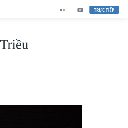
TRỰC TIẾP
 Triều