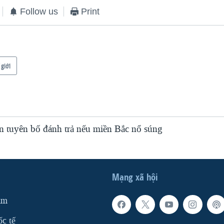
Follow us
Print
 giới
n tuyên bố đánh trả nếu miền Bắc nổ súng
Mạng xã hội
am
ốc tế