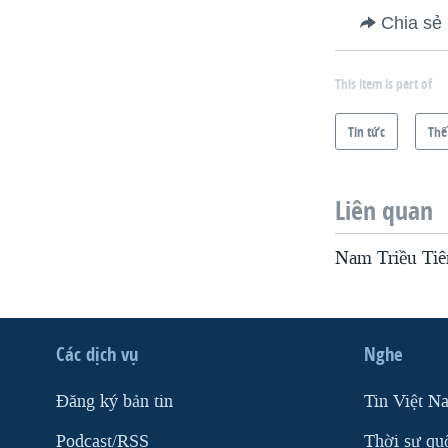
Chia sẻ
This item is part of
Tin tức
Thế
Liên quan
Nam Triều Tiê
Các dịch vụ
Nghe
Ðăng ký bản tin
Tin Việt N
Podcast/RSS
Thời sự qu