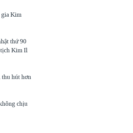
c gia Kim
nhật thứ 90
tịch Kim Il
 thu hút hơn
 không chịu