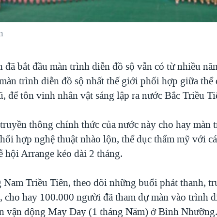
n
n đã bắt đầu màn trình diễn đồ sộ vẫn có từ nhiều nă
màn trình diễn đồ sộ nhất thế giới phối hợp giữa th
, để tôn vinh nhân vật sáng lập ra nước Bắc Triều Ti
truyền thông chính thức của nước này cho hay màn t
phối hợp nghệ thuật nhào lộn, thể dục thẩm mỹ với c
ễ hội Arrange kéo dài 2 tháng.
 Nam Triều Tiên, theo dõi những buổi phát thanh, t
, cho hay 100.000 người đã tham dự màn vào trình 
sân vận động May Day (1 tháng Năm) ở Bình Nhưỡng