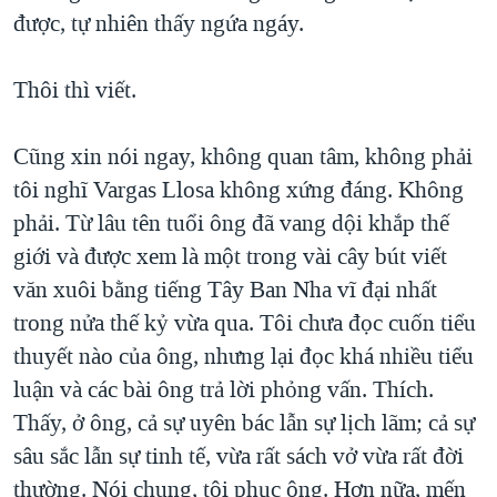
được, tự nhiên thấy ngứa ngáy.
QUAN HỆ VIỆT MỸ
Thôi thì viết.
Cũng xin nói ngay, không quan tâm, không phải
tôi nghĩ Vargas Llosa không xứng đáng. Không
phải. Từ lâu tên tuổi ông đã vang dội khắp thế
giới và được xem là một trong vài cây bút viết
văn xuôi bằng tiếng Tây Ban Nha vĩ đại nhất
trong nửa thế kỷ vừa qua. Tôi chưa đọc cuốn tiểu
thuyết nào của ông, nhưng lại đọc khá nhiều tiểu
luận và các bài ông trả lời phỏng vấn. Thích.
Thấy, ở ông, cả sự uyên bác lẫn sự lịch lãm; cả sự
sâu sắc lẫn sự tinh tế, vừa rất sách vở vừa rất đời
thường. Nói chung, tôi phục ông. Hơn nữa, mến