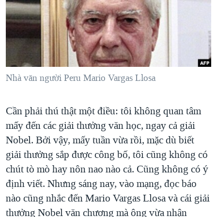
TẠI
VIDEO
"Tìm"
NGƯỜI VIỆT HẢI NGOẠI
HÀNH TRÌNH BẦU CỬ 2024
NGHE
ĐỜI SỐNG
MỘT NĂM CHIẾN TRANH TẠI DẢI GAZA
KINH TẾ
MẠNG XÃ HỘI
GIẢI MÃ VÀNH ĐAI & CON ĐƯỜNG
KHOA HỌC
NGÀY TỊ NẠN THẾ GIỚI
Nhà văn người Peru Mario Vargas Llosa
SỨC KHOẺ
TRỊNH VĨNH BÌNH - NGƯỜI HẠ 'BÊN THẮNG CUỘC'
Ngôn ngữ khác
VĂN HOÁ
GROUND ZERO – XƯA VÀ NAY
Cần phải thú thật một điều: tôi không quan tâm
THỂ THAO
mấy đến các giải thưởng văn học, ngay cả giải
CHI PHÍ CHIẾN TRANH AFGHANISTAN
GIÁO DỤC
Nobel. Bởi vậy, mấy tuần vừa rồi, mặc dù biết
CÁC GIÁ TRỊ CỘNG HÒA Ở VIỆT NAM
giải thưởng sắp được công bố, tôi cũng không có
THƯỢNG ĐỈNH TRUMP-KIM TẠI VIỆT NAM
chút tò mò hay nôn nao nào cả. Cũng không có ý
TRỊNH VĨNH BÌNH VS. CHÍNH PHỦ VIỆT NAM
định viết. Nhưng sáng nay, vào mạng, đọc báo
NGƯ DÂN VIỆT VÀ LÀN SÓNG TRỘM HẢI SÂM
nào cũng nhắc đến Mario Vargas Llosa và cái giải
thưởng Nobel văn chương mà ông vừa nhận
BÊN KIA QUỐC LỘ: TIẾNG VỌNG TỪ NÔNG THÔN MỸ