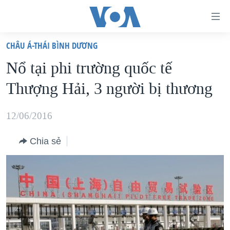
Đường
dẫn
CHÂU Á-THÁI BÌNH DƯƠNG
truy
TRANG CHỦ
Nổ tại phi trường quốc tế
cập
VIỆT NAM
Thượng Hải, 3 người bị thương
Tới
HOA KỲ
nội
BIỂN ĐÔNG
12/06/2016
dung
THẾ GIỚI
chính
Chia sẻ
BLOG
Tới
điều
DIỄN ĐÀN
hướng
MỤC
chính
CHUYÊN ĐỀ
TỰ DO BÁO CHÍ
Đi
HỌC TIẾNG ANH
VẠCH TRẦN TIN GIẢ
CHIẾN TRANH THƯƠNG MẠI CỦA MỸ: QUÁ KHỨ VÀ HIỆN
tới