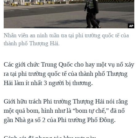
TẠI
VIDEO
"Tìm"
NGƯỜI VIỆT HẢI NGOẠI
HÀNH TRÌNH BẦU CỬ 2024
NGHE
ĐỜI SỐNG
MỘT NĂM CHIẾN TRANH TẠI DẢI GAZA
KINH TẾ
MẠNG XÃ HỘI
Nhân viên an ninh tuần tra tại phi trường quốc tế của
GIẢI MÃ VÀNH ĐAI & CON ĐƯỜNG
KHOA HỌC
thành phố Thượng Hải.
NGÀY TỊ NẠN THẾ GIỚI
SỨC KHOẺ
TRỊNH VĨNH BÌNH - NGƯỜI HẠ 'BÊN THẮNG CUỘC'
Ngôn ngữ khác
VĂN HOÁ
Các giới chức Trung Quốc cho hay một vụ nổ xảy
GROUND ZERO – XƯA VÀ NAY
ra tại phi trường quốc tế của thành phố Thượng
THỂ THAO
CHI PHÍ CHIẾN TRANH AFGHANISTAN
Hải làm ít nhất 3 người bị thương.
GIÁO DỤC
CÁC GIÁ TRỊ CỘNG HÒA Ở VIỆT NAM
Giới hữu trách Phi trường Thượng Hải nói rằng
THƯỢNG ĐỈNH TRUMP-KIM TẠI VIỆT NAM
một quả bom, hình như là “bom tự chế,” đã nổ
TRỊNH VĨNH BÌNH VS. CHÍNH PHỦ VIỆT NAM
gần Nhà ga số 2 của Phi trường Phố Đông.
NGƯ DÂN VIỆT VÀ LÀN SÓNG TRỘM HẢI SÂM
BÊN KIA QUỐC LỘ: TIẾNG VỌNG TỪ NÔNG THÔN MỸ