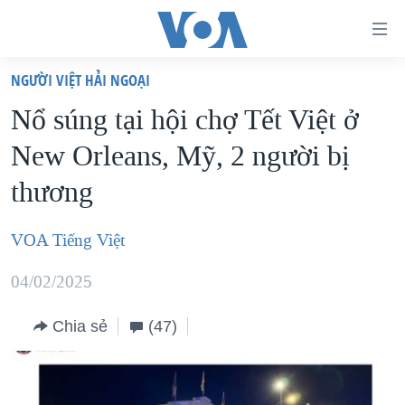
Đường
dẫn
NGƯỜI VIỆT HẢI NGOẠI
truy
TRANG CHỦ
Nổ súng tại hội chợ Tết Việt ở
cập
VIỆT NAM
New Orleans, Mỹ, 2 người bị
Tới
HOA KỲ
nội
thương
BIỂN ĐÔNG
dung
THẾ GIỚI
chính
VOA Tiếng Việt
BLOG
Tới
04/02/2025
điều
DIỄN ĐÀN
hướng
MỤC
Chia sẻ
(47)
chính
CHUYÊN ĐỀ
TỰ DO BÁO CHÍ
Đi
HỌC TIẾNG ANH
VẠCH TRẦN TIN GIẢ
CHIẾN TRANH THƯƠNG MẠI CỦA MỸ: QUÁ KHỨ VÀ HIỆN
tới