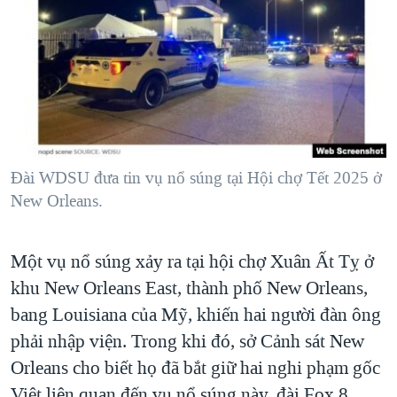
TẠI
VIDEO
"Tìm"
NGƯỜI VIỆT HẢI NGOẠI
HÀNH TRÌNH BẦU CỬ 2024
NGHE
ĐỜI SỐNG
MỘT NĂM CHIẾN TRANH TẠI DẢI GAZA
KINH TẾ
MẠNG XÃ HỘI
GIẢI MÃ VÀNH ĐAI & CON ĐƯỜNG
KHOA HỌC
NGÀY TỊ NẠN THẾ GIỚI
SỨC KHOẺ
TRỊNH VĨNH BÌNH - NGƯỜI HẠ 'BÊN THẮNG CUỘC'
Đài WDSU đưa tin vụ nổ súng tại Hội chợ Tết 2025 ở
Ngôn ngữ khác
VĂN HOÁ
GROUND ZERO – XƯA VÀ NAY
New Orleans.
THỂ THAO
CHI PHÍ CHIẾN TRANH AFGHANISTAN
GIÁO DỤC
Một vụ nổ súng xảy ra tại hội chợ Xuân Ất Tỵ ở
CÁC GIÁ TRỊ CỘNG HÒA Ở VIỆT NAM
khu New Orleans East, thành phố New Orleans,
THƯỢNG ĐỈNH TRUMP-KIM TẠI VIỆT NAM
bang Louisiana của Mỹ, khiến hai người đàn ông
TRỊNH VĨNH BÌNH VS. CHÍNH PHỦ VIỆT NAM
phải nhập viện. Trong khi đó, sở Cảnh sát New
NGƯ DÂN VIỆT VÀ LÀN SÓNG TRỘM HẢI SÂM
Orleans cho biết họ đã bắt giữ hai nghi phạm gốc
BÊN KIA QUỐC LỘ: TIẾNG VỌNG TỪ NÔNG THÔN MỸ
Việt liên quan đến vụ nổ súng này, đài Fox 8,