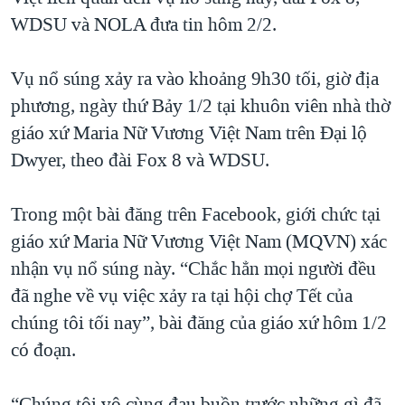
WDSU và NOLA đưa tin hôm 2/2.
QUAN HỆ VIỆT MỸ
Vụ nổ súng xảy ra vào khoảng 9h30 tối, giờ địa
phương, ngày thứ Bảy 1/2 tại khuôn viên nhà thờ
giáo xứ Maria Nữ Vương Việt Nam trên Đại lộ
Dwyer, theo đài Fox 8 và WDSU.
Trong một bài đăng trên Facebook, giới chức tại
giáo xứ Maria Nữ Vương Việt Nam (MQVN) xác
nhận vụ nổ súng này. “Chắc hẳn mọi người đều
đã nghe về vụ việc xảy ra tại hội chợ Tết của
chúng tôi tối nay”, bài đăng của giáo xứ hôm 1/2
có đoạn.
“Chúng tôi vô cùng đau buồn trước những gì đã