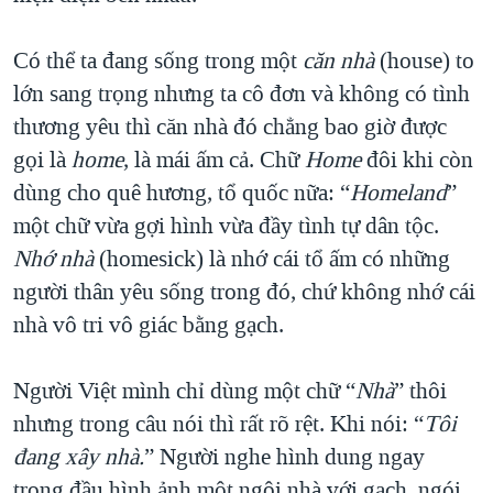
Có thể ta đang sống trong một
căn nhà
(house) to
lớn sang trọng nhưng ta cô đơn và không có tình
thương yêu thì căn nhà đó chẳng bao giờ được
gọi là
home
, là mái ấm cả. Chữ
Home
đôi khi còn
dùng cho quê hương, tổ quốc nữa: “
Homeland
”
một chữ vừa gợi hình vừa đầy tình tự dân tộc.
Nhớ nhà
(homesick) là nhớ cái tổ ấm có những
người thân yêu sống trong đó, chứ không nhớ cái
nhà vô tri vô giác bằng gạch.
Người Việt mình chỉ dùng một chữ “
Nhà
” thôi
nhưng trong câu nói thì rất rõ rệt. Khi nói: “
Tôi
đang xây nhà.
” Người nghe hình dung ngay
trong đầu hình ảnh một ngôi nhà với gạch, ngói,