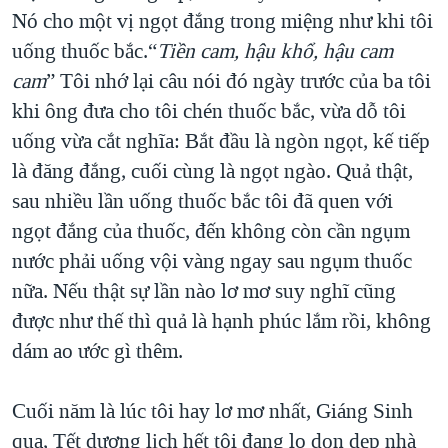
Nó cho một vị ngọt đắng trong miệng như khi tôi
QUAN HỆ VIỆT MỸ
uống thuốc bắc.“
Tiền cam, hậu khổ, hậu cam
cam
” Tôi nhớ lại câu nói đó ngày trước của ba tôi
khi ông đưa cho tôi chén thuốc bắc, vừa dỗ tôi
uống vừa cắt nghĩa: Bắt đầu là ngòn ngọt, kế tiếp
là đăng đắng, cuối cùng là ngọt ngào. Quả thật,
sau nhiều lần uống thuốc bắc tôi đã quen với
ngọt đắng của thuốc, đến không còn cần ngụm
nước phải uống vội vàng ngay sau ngụm thuốc
nữa. Nếu thật sự lần nào lơ mơ suy nghĩ cũng
được như thế thì quả là hạnh phúc lắm rồi, không
dám ao ước gì thêm.
Cuối năm là lúc tôi hay lơ mơ nhất, Giáng Sinh
qua, Tết dương lịch hết tôi đang lo dọn dẹp nhà