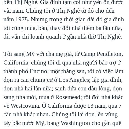
bên Thị Nghè. Gia đình tạm coi như yên ổn được
vài năm. Chúng tôi ở Thị Nghè từ đó cho đến
năm 1975. Nhưng trong thời gian dài đó gia đình
tôi cũng mua, bán, thay đổi nhà thêm ba lần nữa,
dù vẫn chỉ loanh quanh ở gần nhà thờ Thị Nghè.
Tôi sang Mỹ với cha mẹ già, từ Camp Pendleton,
California, chúng tôi đi qua nhà người bảo trợ ở
thành phố Encino; một tháng sau, tôi có việc làm
dọn ra căn chung cư ở Los Angeles; lập gia đình,
dọn nhà hai lần nữa; sanh đứa con đầu lòng, dọn
sang nhà mới, mua ở Rosemead; rồi đổi nhà khác
về Westcovina. Ở California được 13 năm, qua 7
căn nhà khác nhau. Chúng tôi lại dọn lên vùng
tây bắc nước Mỹ, bang Washington cho gần quê