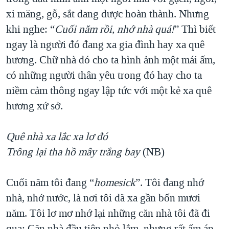
xi măng, gỗ, sắt đang được hoàn thành. Nhưng
khi nghe: “
Cuối năm rồi, nhớ nhà quá!
” Thì biết
ngay là người đó đang xa gia đình hay xa quê
hương. Chữ nhà đó cho ta hình ảnh một mái ấm,
có những người thân yêu trong đó hay cho ta
niềm cảm thông ngay lập tức với một kẻ xa quê
hương xứ sở.
Quê nhà xa lắc xa lơ đó
Trông lại tha hồ mây trắng bay
(NB)
Cuối năm tôi đang “
homesick
”. Tôi đang nhớ
nhà, nhớ nước, là nơi tôi đã xa gần bốn mươi
năm. Tôi lơ mơ nhớ lại những căn nhà tôi đã đi
qua: Căn nhà đầu tiên nhỏ lắm, nhưng rất ấm áp