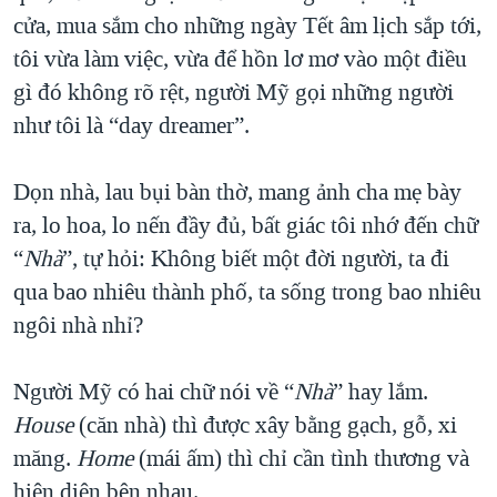
cửa, mua sắm cho những ngày Tết âm lịch sắp tới,
tôi vừa làm việc, vừa để hồn lơ mơ vào một điều
gì đó không rõ rệt, người Mỹ gọi những người
như tôi là “day dreamer”.
Dọn nhà, lau bụi bàn thờ, mang ảnh cha mẹ bày
ra, lo hoa, lo nến đầy đủ, bất giác tôi nhớ đến chữ
“
Nhà
”, tự hỏi: Không biết một đời người, ta đi
qua bao nhiêu thành phố, ta sống trong bao nhiêu
ngôi nhà nhỉ?
Người Mỹ có hai chữ nói về “
Nhà
” hay lắm.
House
(căn nhà) thì được xây bằng gạch, gỗ, xi
măng.
Home
(mái ấm) thì chỉ cần tình thương và
hiện diện bên nhau.