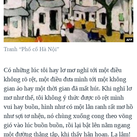
TẠI
VIDEO
"Tìm"
NGƯỜI VIỆT HẢI NGOẠI
HÀNH TRÌNH BẦU CỬ 2024
NGHE
ĐỜI SỐNG
MỘT NĂM CHIẾN TRANH TẠI DẢI GAZA
KINH TẾ
MẠNG XÃ HỘI
GIẢI MÃ VÀNH ĐAI & CON ĐƯỜNG
KHOA HỌC
NGÀY TỊ NẠN THẾ GIỚI
Tranh “Phố cổ Hà Nội”
SỨC KHOẺ
TRỊNH VĨNH BÌNH - NGƯỜI HẠ 'BÊN THẮNG CUỘC'
Ngôn ngữ khác
VĂN HOÁ
GROUND ZERO – XƯA VÀ NAY
Có những lúc tôi hay lơ mơ nghĩ tới một điều
THỂ THAO
không rõ rệt, một điều đưa mình tới một không
CHI PHÍ CHIẾN TRANH AFGHANISTAN
GIÁO DỤC
gian ảo hay một thời gian đã mất hút. Khi nghĩ lơ
CÁC GIÁ TRỊ CỘNG HÒA Ở VIỆT NAM
mơ như thế, tôi không ý thức được rõ rệt mình
THƯỢNG ĐỈNH TRUMP-KIM TẠI VIỆT NAM
vui hay buồn, hình như có một lằn ranh rất mơ hồ
TRỊNH VĨNH BÌNH VS. CHÍNH PHỦ VIỆT NAM
như sợi tơ nhện, nó chùng xuống cong theo võng
NGƯ DÂN VIỆT VÀ LÀN SÓNG TRỘM HẢI SÂM
gió vào lúc buồn buồn, rồi lại bật lên nằm ngang
một đường thẳng tắp, khi thấy hân hoan. Lạ lắm!
BÊN KIA QUỐC LỘ: TIẾNG VỌNG TỪ NÔNG THÔN MỸ