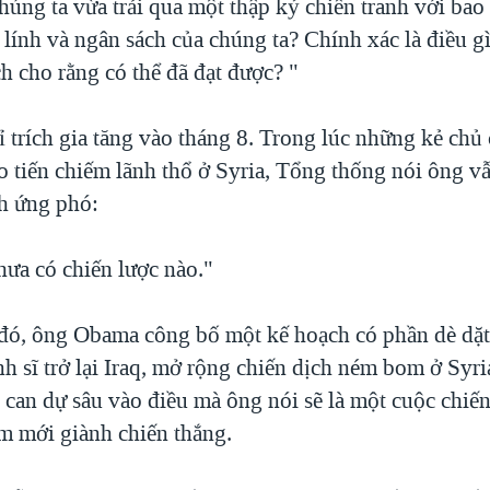
húng ta vừa trải qua một thập kỷ chiến tranh với bao 
h lính và ngân sách của chúng ta? Chính xác là điều 
ch cho rằng có thể đã đạt được? "
ỉ trích gia tăng vào tháng 8. Trong lúc những kẻ chủ
o tiến chiếm lãnh thổ ở Syria, Tổng thống nói ông v
h ứng phó:
hưa có chiến lược nào."
 đó, ông Obama công bố một kế hoạch có phần dè dặt
h sĩ trở lại Iraq, mở rộng chiến dịch ném bom ở Syr
can dự sâu vào điều mà ông nói sẽ là một cuộc chiế
m mới giành chiến thắng.