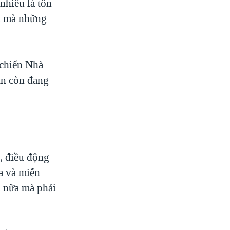
nhiêu là tổn
gì mà những
 chiến Nhà
ẫn còn đang
, điều động
ia và miễn
n nữa mà phải