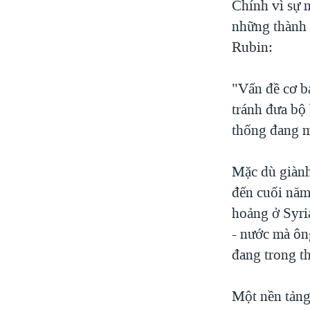
Chính vì sự 
những thành 
Rubin:
"Vấn đề cơ bả
tránh đưa bộ
thống đang m
Mặc dù giành
đến cuối năm
hoảng ở Syri
- nước mà ôn
đang trong t
Một nền tảng