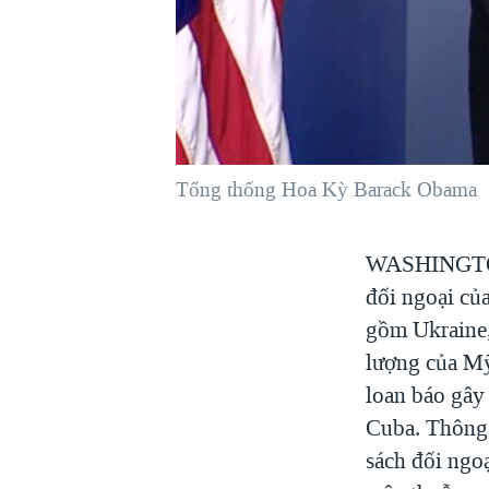
VIỆT NAM
NGƯ DÂN VIỆT VÀ LÀN SÓNG
TRỘM HẢI SÂM
BÊN KIA QUỐC LỘ: TIẾNG VỌNG
TỪ NÔNG THÔN MỸ
QUAN HỆ VIỆT MỸ
Tổng thống Hoa Kỳ Barack Obama
WASHING
đối ngoại củ
gồm Ukraine, 
lượng của Mỹ
loan báo gây 
Cuba. Thông 
sách đối ngo