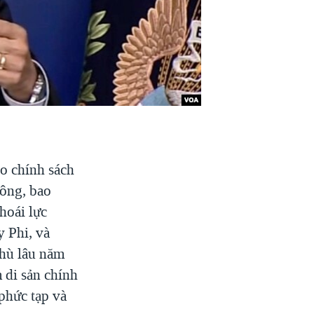
o chính sách
ông, bao
hoái lực
 Phi, và
thù lâu năm
 di sản chính
phức tạp và