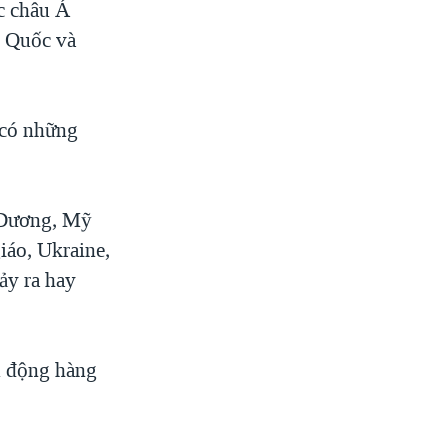
c châu Á
g Quốc và
 có những
h Dương, Mỹ
iáo, Ukraine,
xảy ra hay
u động hàng