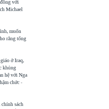
 đồng với
ích Michael
 mình, muốn
cho rằng tổng
giáo ở Iraq,
ộc khủng
an hệ với Nga
nhậm chức -
 chính sách