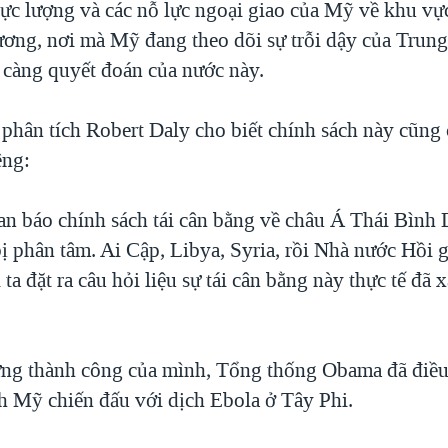
 lực lượng và các nỗ lực ngoại giao của Mỹ về khu vự
ơng, nơi mà Mỹ đang theo dõi sự trỗi dậy của Trun
 càng quyết đoán của nước này.
 phân tích Robert Daly cho biết chính sách này cũng
êng:
oan báo chính sách tái cân bằng về châu Á Thái Bìn
bị phân tâm. Ai Cập, Libya, Syria, rồi Nhà nước Hồi g
ta đặt ra câu hỏi liệu sự tái cân bằng này thực tế đã 
ng thành công của mình, Tổng thống Obama đã điề
nh Mỹ chiến đấu với dịch Ebola ở Tây Phi.