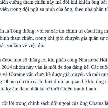
miễn cưỡng tham chiến này mà đôi khi khiến ông bất
viên trong đội ngũ an ninh của ông, theo nhà phân t
n là Tổng thống, với sự xác tín chính trị của riêng
 binh tham chiến, trong khi giới chuyên gia quân sự 
ắc sai lầm về việc đó."
 được một số thắng lợi khi phản công Nhà nước Hồi 
 2014 nhóm này vẫn là mối đe dọa đáng kể. Các cu
a và Ukraine vẫn chưa hề được giải quyết, và mối qu
g Obama đã tìm cách thiết định lại quan hệ khi ông 
hời kỳ ảm đạm nhất kể từ thời Chiến tranh Lạnh.
 cốt lõi trong chính sách đối ngoại của ông Obama là