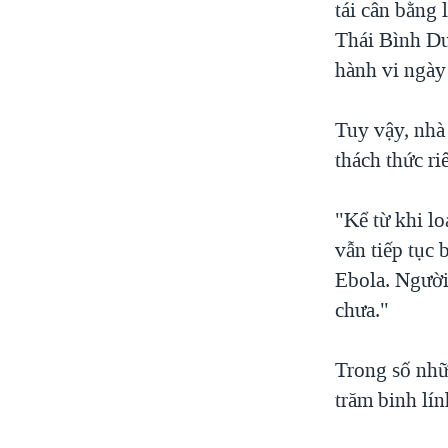
tái cân bằng
Thái Bình Dư
hành vi ngày
Tuy vậy, nhà
thách thức ri
"Kể từ khi l
vẫn tiếp tục 
Ebola. Người 
chưa."
Trong số nhữ
trăm binh lí