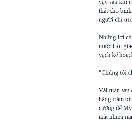
vậy sau khi c
thất cho bin
người chỉ trí
Những lời ch
nước Hồi giá
vạch kế hoạc
"Chúng tôi c
Vài tuần sau
hàng trăm bin
cưỡng để Mỹ 
mất nhiều nă