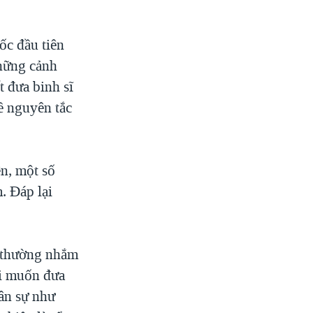
ốc đầu tiên
hững cảnh
 đưa binh sĩ
ề nguyên tắc
n, một số
. Đáp lại
i thường nhắm
ôi muốn đưa
uân sự như