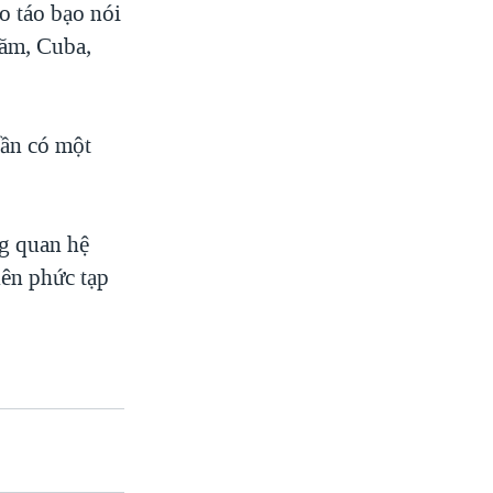
o táo bạo nói
năm, Cuba,
cần có một
g quan hệ
ên phức tạp