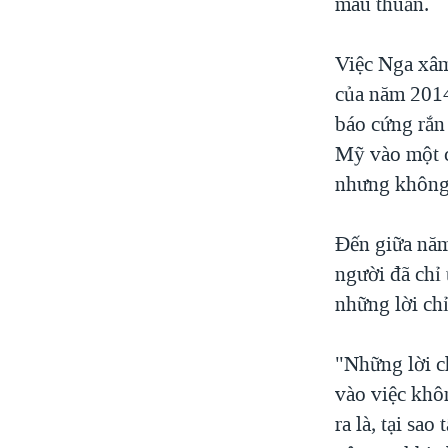
mâu thuẫn.
Việc Nga xâm
của năm 2014
báo cứng rắn
Mỹ vào một c
nhưng không 
Đến giữa năm
người đã chỉ
những lời ch
"Những lời c
vào việc khô
ra là, tại sa