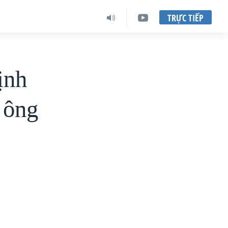
TRỰC TIẾP
ịnh
 ông