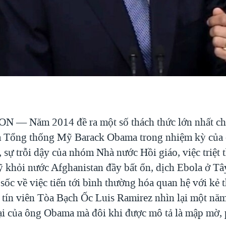
TON —
Năm 2014 đề ra một số thách thức lớn nhất ch
a Tổng thống Mỹ Barack Obama trong nhiệm kỳ của 
sự trỗi dậy của nhóm Nhà nước Hồi giáo, việc triệt t
 khỏi nước Afghanistan đầy bất ổn, dịch Ebola ở Tây
sốc về việc tiến tới bình thường hóa quan hệ với kẻ 
tín viên Tòa Bạch Ốc Luis Ramirez nhìn lại một năm
ại của ông Obama mà đôi khi được mô tả là mập mờ, 