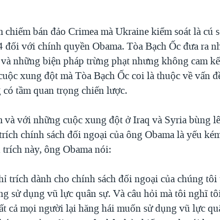
 chiếm bán đảo Crimea mà Ukraine kiểm soát là cú s
 đối với chính quyền Obama. Tòa Bạch Ốc đưa ra n
 và những biện pháp trừng phạt nhưng không cam kết
uộc xung đột mà Tòa Bạch Ốc coi là thuộc về vấn đ
có tầm quan trọng chiến lược.
 và với những cuộc xung đột ở Iraq và Syria bùng lê
 trích chính sách đối ngoại của ông Obama là yếu kém
ỉ trích này, ông Obama nói:
hỉ trích dành cho chính sách đối ngoại của chúng tô
ng sử dụng vũ lực quân sự. Và câu hỏi mà tôi nghĩ t
o tất cả mọi người lại hăng hái muốn sử dụng vũ lực q