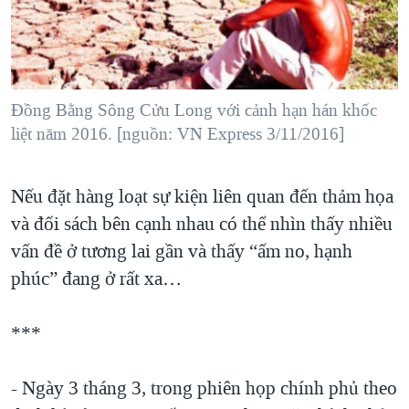
TẠI
VIDEO
"Tìm"
NGƯỜI VIỆT HẢI NGOẠI
HÀNH TRÌNH BẦU CỬ 2024
NGHE
ĐỜI SỐNG
MỘT NĂM CHIẾN TRANH TẠI DẢI GAZA
KINH TẾ
MẠNG XÃ HỘI
GIẢI MÃ VÀNH ĐAI & CON ĐƯỜNG
Đồng Bằng Sông Cửu Long với cảnh hạn hán khốc
KHOA HỌC
liệt năm 2016. [nguồn: VN Express 3/11/2016]
NGÀY TỊ NẠN THẾ GIỚI
SỨC KHOẺ
TRỊNH VĨNH BÌNH - NGƯỜI HẠ 'BÊN THẮNG CUỘC'
Ngôn ngữ khác
VĂN HOÁ
Nếu đặt hàng loạt sự kiện liên quan đến thảm họa
GROUND ZERO – XƯA VÀ NAY
THỂ THAO
và đối sách bên cạnh nhau có thể nhìn thấy nhiều
CHI PHÍ CHIẾN TRANH AFGHANISTAN
vấn đề ở tương lai gần và thấy “ấm no, hạnh
GIÁO DỤC
CÁC GIÁ TRỊ CỘNG HÒA Ở VIỆT NAM
phúc” đang ở rất xa…
THƯỢNG ĐỈNH TRUMP-KIM TẠI VIỆT NAM
***
TRỊNH VĨNH BÌNH VS. CHÍNH PHỦ VIỆT NAM
NGƯ DÂN VIỆT VÀ LÀN SÓNG TRỘM HẢI SÂM
- Ngày 3 tháng 3, trong phiên họp chính phủ theo
BÊN KIA QUỐC LỘ: TIẾNG VỌNG TỪ NÔNG THÔN MỸ