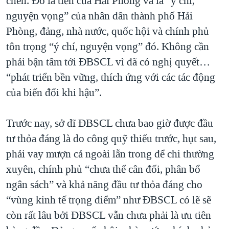
chén. Đó là tiền của Hải Phòng và là “ý chí,
nguyện vọng” của nhân dân thành phố Hải
Phòng, đảng, nhà nước, quốc hội và chính phủ
tôn trọng “ý chí, nguyện vọng” đó. Không cần
phải bận tâm tới ĐBSCL vì đã có nghị quyết…
“phát triển bền vững, thích ứng với các tác động
của biến đổi khi hậu”.
Trước nay, sở dĩ ĐBSCL chưa bao giờ được đầu
tư thỏa đáng là do công quỹ thiếu trước, hụt sau,
phải vay mượn cả ngoài lẫn trong để chi thường
xuyên, chính phủ “chưa thể cân đối, phân bổ
ngân sách” và khả năng đầu tư thỏa đáng cho
“vùng kinh tế trọng điểm” như ĐBSCL có lẽ sẽ
còn rất lâu bởi ĐBSCL vẫn chưa phải là ưu tiên