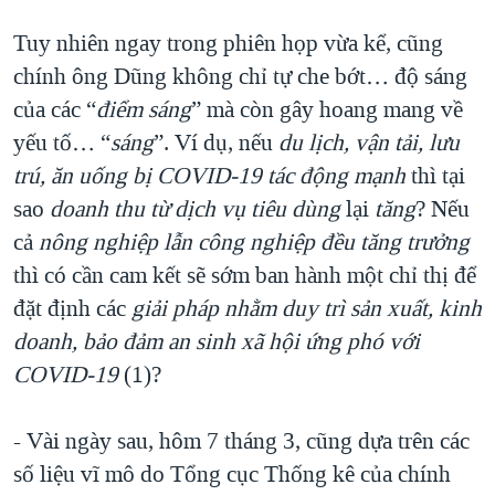
Tuy nhiên ngay trong phiên họp vừa kể, cũng
chính ông Dũng không chỉ tự che bớt… độ sáng
của các “
điểm sáng
” mà còn gây hoang mang về
yếu tố… “
sáng
”. Ví dụ, nếu
du lịch, vận tải, lưu
trú, ăn uống bị COVID-19
tác động mạnh
thì tại
sao
doanh thu từ dịch vụ tiêu dùng
lại
tăng
? Nếu
cả
nông nghiệp lẫn công nghiệp đều tăng trưởng
thì có cần cam kết sẽ sớm ban hành một chỉ thị để
đặt định các
giải pháp nhằm duy trì sản xuất, kinh
doanh, bảo đảm an sinh xã hội ứng phó với
COVID-19
(1)?
- Vài ngày sau, hôm 7 tháng 3, cũng dựa trên các
số liệu vĩ mô do Tổng cục Thống kê của chính