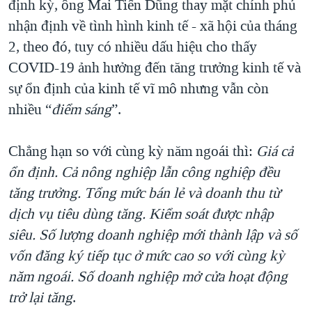
định kỳ, ông Mai Tiến Dũng thay mặt chính phủ
QUAN HỆ VIỆT MỸ
nhận định về tình hình kinh tế - xã hội của tháng
2, theo đó, tuy có nhiều dấu hiệu cho thấy
COVID-19 ảnh hưởng đến tăng trưởng kinh tế và
sự ổn định của kinh tế vĩ mô nhưng vẫn còn
nhiều “
điểm sáng
”.
Chẳng hạn so với cùng kỳ năm ngoái thì:
Giá cả
ổn định. Cả nông nghiệp lẫn công nghiệp đều
tăng trưởng. Tổng mức bán lẻ và doanh thu từ
dịch vụ tiêu dùng tăng. Kiểm soát được nhập
siêu. Số lượng doanh nghiệp mới thành lập và số
vốn đăng ký tiếp tục ở mức cao so với cùng kỳ
năm ngoái. Số doanh nghiệp mở cửa hoạt động
trở lại tăng
.