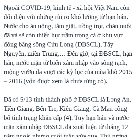
Ngoài COVID-19, kinh tế - xã hội Việt Nam còn
đối diện với những rủi ro khó lường từ hạn hán.
Nước cho ăn uống, tắm giặt, trồng trọt, chăn nuôi
đã và sẽ còn thiếu hụt trầm trọng cả ở khu vực
đồng bằng sông Cửu Long (ĐBSCL), Tây
Nguyên, miền Trung,… Đến giờ, tại ĐBSCL, hạn
hán, nước mặn từ biển xâm nhập vào sông rạch,
ruộng vườn đã vượt các kỷ lục của mùa khô 2015
– 2016 (vốn được xem là chưa từng có).
Đã có 5/13 tỉnh thành phố ở ĐBSCL là Long An,
Tiền Giang, Bến Tre, Kiên Giang, Cà Mau công
bố tình trạng khẩn cấp (4). Tuy hạn hán và nước
mặn xâm nhập ĐBSCL đã xuất hiện từ tháng 12
năm ngoái nhưng cuối tuần vừa qua, Thủ tướng