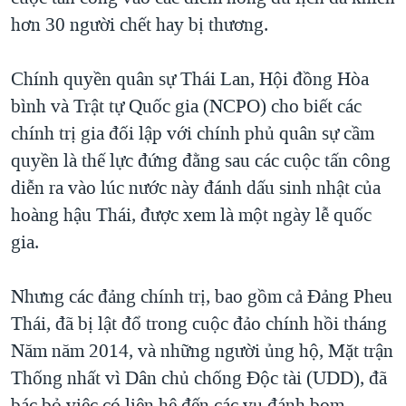
hơn 30 người chết hay bị thương.
QUAN HỆ VIỆT MỸ
Chính quyền quân sự Thái Lan, Hội đồng Hòa
bình và Trật tự Quốc gia (NCPO) cho biết các
chính trị gia đối lập với chính phủ quân sự cầm
quyền là thế lực đứng đằng sau các cuộc tấn công
diễn ra vào lúc nước này đánh dấu sinh nhật của
hoàng hậu Thái, được xem là một ngày lễ quốc
gia.
Nhưng các đảng chính trị, bao gồm cả Đảng Pheu
Thái, đã bị lật đổ trong cuộc đảo chính hồi tháng
Năm năm 2014, và những người ủng hộ, Mặt trận
Thống nhất vì Dân chủ chống Độc tài (UDD), đã
bác bỏ việc có liên hệ đến các vụ đánh bom.