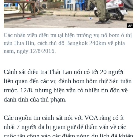
TẠI
VIDEO
"Tìm"
NGƯỜI VIỆT HẢI NGOẠI
HÀNH TRÌNH BẦU CỬ 2024
NGHE
ĐỜI SỐNG
MỘT NĂM CHIẾN TRANH TẠI DẢI GAZA
KINH TẾ
MẠNG XÃ HỘI
Các nhân viên điều tra tại hiện trường vụ nổ bom ở thị
GIẢI MÃ VÀNH ĐAI & CON ĐƯỜNG
KHOA HỌC
trấn Hua Hin, cách thủ đô Bangkok 240km về phía
NGÀY TỊ NẠN THẾ GIỚI
nam, ngày 12/8/2016.
SỨC KHOẺ
TRỊNH VĨNH BÌNH - NGƯỜI HẠ 'BÊN THẮNG CUỘC'
Ngôn ngữ khác
VĂN HOÁ
GROUND ZERO – XƯA VÀ NAY
Cảnh sát điều tra Thái Lan nói có tới 20 người
THỂ THAO
CHI PHÍ CHIẾN TRANH AFGHANISTAN
liên quan đến các vụ đánh bom hôm thứ Sáu tuần
GIÁO DỤC
trước, 12/8, nhưng hiện vẫn có nhiều tin đồn về
CÁC GIÁ TRỊ CỘNG HÒA Ở VIỆT NAM
danh tính của thủ phạm.
THƯỢNG ĐỈNH TRUMP-KIM TẠI VIỆT NAM
TRỊNH VĨNH BÌNH VS. CHÍNH PHỦ VIỆT NAM
Các nguồn tin cảnh sát nói với VOA rằng có ít
NGƯ DÂN VIỆT VÀ LÀN SÓNG TRỘM HẢI SÂM
nhất 7 người đã bị giam giữ để thẩm vấn về các
BÊN KIA QUỐC LỘ: TIẾNG VỌNG TỪ NÔNG THÔN MỸ
cuộc tấn công vào các điểm nóng du lịch đã khiến