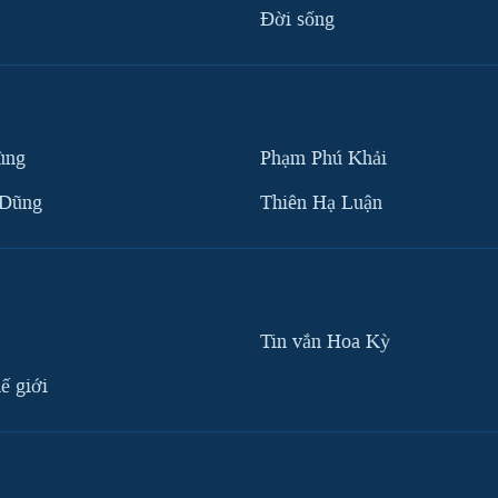
Ðời sống
ùng
Phạm Phú Khải
 Dũng
Thiên Hạ Luận
Tin vắn Hoa Kỳ
ế giới