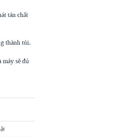
át tán chất
g thành túi.
à máy sẽ đủ
ật