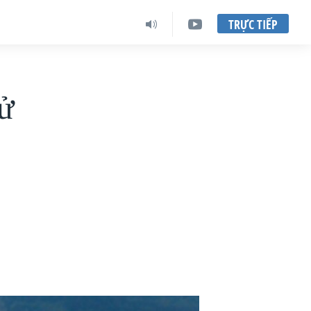
TRỰC TIẾP
hử