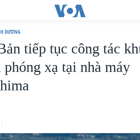
ÌNH DƯƠNG
Bản tiếp tục công tác k
 phóng xạ tại nhà máy
shima