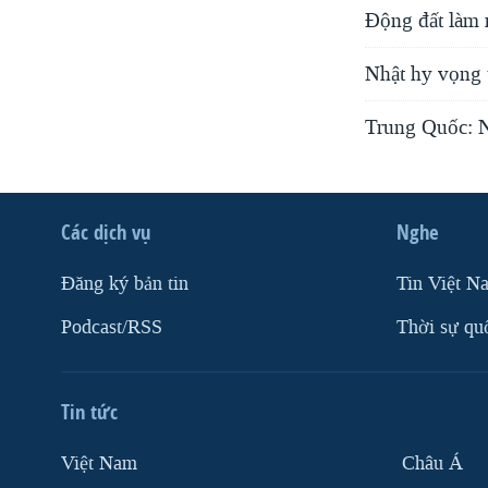
Động đất làm 
Nhật hy vọng t
Trung Quốc: N
Các dịch vụ
Nghe
Ðăng ký bản tin
Tin Việt N
Podcast/RSS
Thời sự qu
Tin tức
Việt Nam
Châu Á