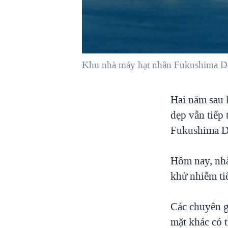
VIỆT NAM
NGƯ DÂN VIỆT VÀ LÀN SÓNG
TRỘM HẢI SÂM
BÊN KIA QUỐC LỘ: TIẾNG VỌNG
Khu nhà máy hạt nhân Fukushima Da
TỪ NÔNG THÔN MỸ
QUAN HỆ VIỆT MỸ
Hai năm sau k
dẹp vẫn tiếp
Fukushima Da
Hôm nay, nhà
khử nhiễm ti
Các chuyên gi
mặt khác có 