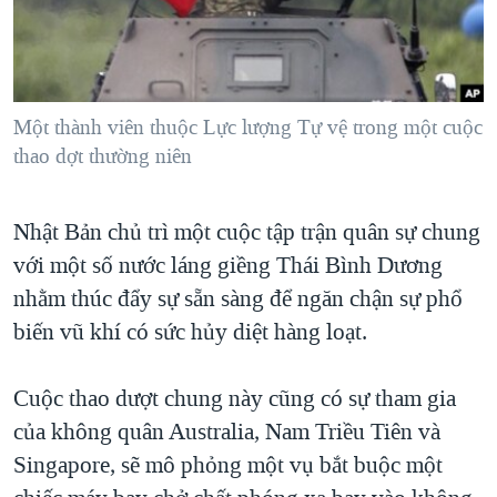
TẠI
VIDEO
"Tìm"
NGƯỜI VIỆT HẢI NGOẠI
HÀNH TRÌNH BẦU CỬ 2024
NGHE
ĐỜI SỐNG
MỘT NĂM CHIẾN TRANH TẠI DẢI GAZA
KINH TẾ
MẠNG XÃ HỘI
Một thành viên thuộc Lực lượng Tự vệ trong một cuộc
GIẢI MÃ VÀNH ĐAI & CON ĐƯỜNG
KHOA HỌC
thao dợt thường niên
NGÀY TỊ NẠN THẾ GIỚI
SỨC KHOẺ
TRỊNH VĨNH BÌNH - NGƯỜI HẠ 'BÊN THẮNG CUỘC'
Ngôn ngữ khác
VĂN HOÁ
Nhật Bản chủ trì một cuộc tập trận quân sự chung
GROUND ZERO – XƯA VÀ NAY
với một số nước láng giềng Thái Bình Dương
THỂ THAO
CHI PHÍ CHIẾN TRANH AFGHANISTAN
nhằm thúc đẩy sự sẵn sàng để ngăn chận sự phổ
GIÁO DỤC
CÁC GIÁ TRỊ CỘNG HÒA Ở VIỆT NAM
biến vũ khí có sức hủy diệt hàng loạt.
THƯỢNG ĐỈNH TRUMP-KIM TẠI VIỆT NAM
Cuộc thao dượt chung này cũng có sự tham gia
TRỊNH VĨNH BÌNH VS. CHÍNH PHỦ VIỆT NAM
của không quân Australia, Nam Triều Tiên và
NGƯ DÂN VIỆT VÀ LÀN SÓNG TRỘM HẢI SÂM
Singapore, sẽ mô phỏng một vụ bắt buộc một
BÊN KIA QUỐC LỘ: TIẾNG VỌNG TỪ NÔNG THÔN MỸ