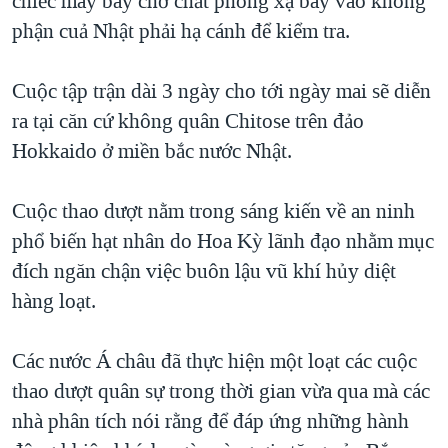
chiếc máy bay chở chất phóng xạ bay vào không
QUAN HỆ VIỆT MỸ
phận cuả Nhật phải hạ cánh để kiểm tra.
Cuộc tập trận dài 3 ngày cho tới ngày mai sẽ diễn
ra tại căn cứ không quân Chitose trên đảo
Hokkaido ở miền bắc nước Nhật.
Cuộc thao dượt nằm trong sáng kiến về an ninh
phổ biến hạt nhân do Hoa Kỳ lãnh đạo nhằm mục
đích ngăn chận việc buôn lậu vũ khí hủy diệt
hàng loạt.
Các nước Á châu đã thực hiện một loạt các cuộc
thao dượt quân sự trong thời gian vừa qua mà các
nhà phân tích nói rằng để đáp ứng những hành