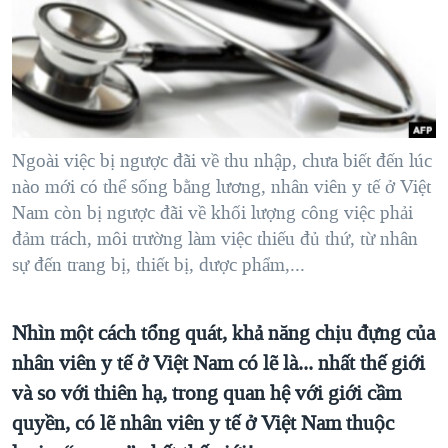
TẠI
VIDEO
"Tìm"
NGƯỜI VIỆT HẢI NGOẠI
HÀNH TRÌNH BẦU CỬ 2024
NGHE
ĐỜI SỐNG
MỘT NĂM CHIẾN TRANH TẠI DẢI GAZA
KINH TẾ
MẠNG XÃ HỘI
GIẢI MÃ VÀNH ĐAI & CON ĐƯỜNG
KHOA HỌC
NGÀY TỊ NẠN THẾ GIỚI
Ngoài việc bị ngược đãi về thu nhập, chưa biết đến lúc
SỨC KHOẺ
nào mới có thể sống bằng lương, nhân viên y tế ở Việt
TRỊNH VĨNH BÌNH - NGƯỜI HẠ 'BÊN THẮNG CUỘC'
Ngôn ngữ khác
VĂN HOÁ
Nam còn bị ngược đãi về khối lượng công việc phải
GROUND ZERO – XƯA VÀ NAY
đảm trách, môi trường làm việc thiếu đủ thứ, từ nhân
THỂ THAO
CHI PHÍ CHIẾN TRANH AFGHANISTAN
sự đến trang bị, thiết bị, dược phẩm,...
GIÁO DỤC
CÁC GIÁ TRỊ CỘNG HÒA Ở VIỆT NAM
Nhìn một cách tổng quát, khả năng chịu đựng của
THƯỢNG ĐỈNH TRUMP-KIM TẠI VIỆT NAM
nhân viên y tế ở Việt Nam có lẽ là... nhất thế giới
TRỊNH VĨNH BÌNH VS. CHÍNH PHỦ VIỆT NAM
và so với thiên hạ, trong quan hệ với giới cầm
NGƯ DÂN VIỆT VÀ LÀN SÓNG TRỘM HẢI SÂM
quyền, có lẽ nhân viên y tế ở Việt Nam thuộc
BÊN KIA QUỐC LỘ: TIẾNG VỌNG TỪ NÔNG THÔN MỸ