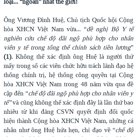
loại... “ngoan” nhất thế giới!
QUAN HỆ VIỆT MỸ
Ông Vương Đình Huệ, Chủ tịch Quốc hội Cộng
hòa XHCN Việt Nam vừa... “
đề nghị
Bộ Y tế
nghiên cứu chế độ đãi ngộ phù hợp cho nhân
viên y tế trong tổng thể chính sách tiền lương
”
(1)
. Không thể xác định ông Huệ là người thứ
mấy trong số các viên chức hữu trách lãnh đạo hệ
thống chính trị, hệ thống công quyền tại Cộng
hòa XHCN Việt Nam trong 48 năm vừa qua đề
cập đến “
chế độ đãi ngộ phù hợp cho nhân viên y
tế
”
và cũng không thể xác định đây là lần thứ bao
nhiêu từ khi đảng CSVN quyết định đổi quốc
hiệu thành Cộng hòa XHCN Việt Nam, những cá
nhân như ông Huệ hứa hẹn, chỉ đạo về “
chế độ