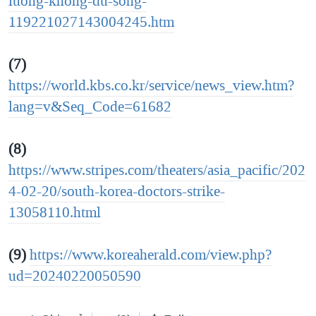
luong-khong-du-song-
119221027143004245.htm
(7)
https://world.kbs.co.kr/service/news_view.htm?
lang=v&Seq_Code=61682
(8)
https://www.stripes.com/theaters/asia_pacific/202
4-02-20/south-korea-doctors-strike-
13058110.html
(9)
https://www.koreaherald.com/view.php?
ud=20240220050590