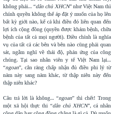
không phải... “
dân chủ XHCN
” như Việt Nam thì
chính quyền không thể áp đặt ý muốn của họ lên
bất kỳ giới nào, kể cả khi điều đó liên quan đến
lợi ích cộng đồng (quyền được khám bệnh, chữa
bệnh của tất cả mọi người). Điều chỉnh là nghĩa
vụ của tất cả các bên và bên nào cũng phải quan
sát, ngẫm nghĩ về thái độ, phản ứng của công
chúng. Tại sao nhân viên y tế Việt Nam lại...
“
ngoan
”, cắn răng chấp nhận đủ điều phi lý từ
năm này sang năm khác, từ thập niên này đến
thập niên khác?
Câu trả lời là không... “
ngoan
” thì chết! Trong
một xã hội thực thi “
dân chủ XHCN
”, cá nhân
công dân hay cộng đồng chẳng là gì cả. Dù muốn