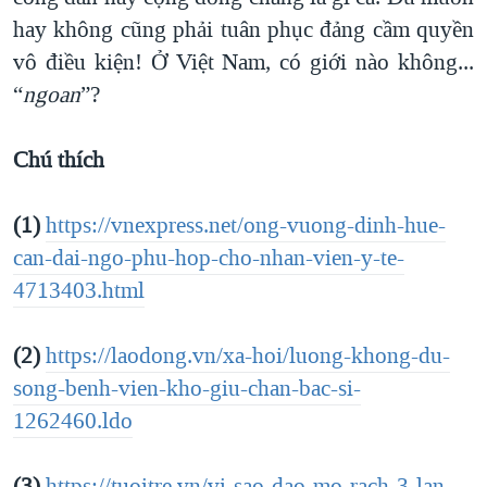
hay không cũng phải tuân phục đảng cầm quyền
vô điều kiện! Ở Việt Nam, có giới nào không...
“
ngoan
”?
Chú thích
(1)
https://vnexpress.net/ong-vuong-dinh-hue-
can-dai-ngo-phu-hop-cho-nhan-vien-y-te-
4713403.html
(2)
https://laodong.vn/xa-hoi/luong-khong-du-
song-benh-vien-kho-giu-chan-bac-si-
1262460.ldo
(3)
https://tuoitre.vn/vi-sao-dao-mo-rach-3-lan-