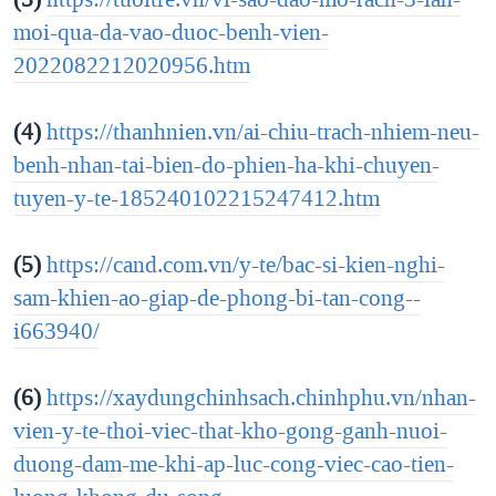
moi-qua-da-vao-duoc-benh-vien-
2022082212020956.htm
(4)
https://thanhnien.vn/ai-chiu-trach-nhiem-neu-
benh-nhan-tai-bien-do-phien-ha-khi-chuyen-
tuyen-y-te-185240102215247412.htm
(5)
https://cand.com.vn/y-te/bac-si-kien-nghi-
sam-khien-ao-giap-de-phong-bi-tan-cong--
i663940/
(6)
https://xaydungchinhsach.chinhphu.vn/nhan-
vien-y-te-thoi-viec-that-kho-gong-ganh-nuoi-
duong-dam-me-khi-ap-luc-cong-viec-cao-tien-