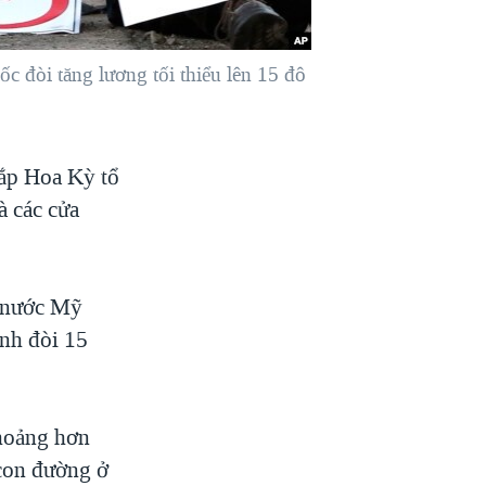
c đòi tăng lương tối thiểu lên 15 đô
hắp Hoa Kỳ tổ
à các cửa
p nước Mỹ
nh đòi 15
Khoảng hơn
 con đường ở