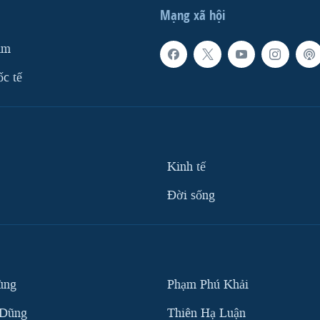
Mạng xã hội
am
ốc tế
Kinh tế
Ðời sống
ùng
Phạm Phú Khải
 Dũng
Thiên Hạ Luận