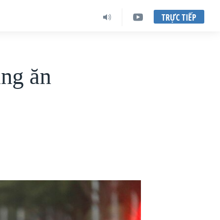
TRỰC TIẾP
àng ăn