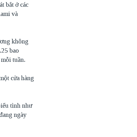
t bắt ở các
iami và
lương không
.25 bao
 mỗi tuần.
 một cửa hàng
iểu tình như
 đang ngày