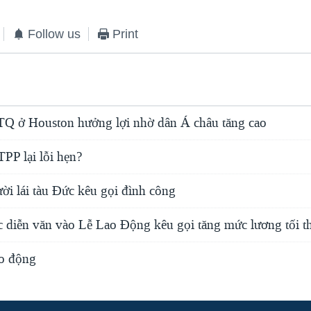
Follow us
Print
TQ ở Houston hưởng lợi nhờ dân Á châu tăng cao
TPP lại lỗi hẹn?
ời lái tàu Đức kêu gọi đình công
diễn văn vào Lễ Lao Động kêu gọi tăng mức lương tối t
o động