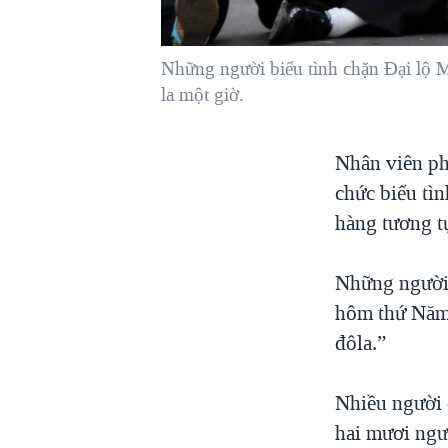
VIỆT NAM
NGƯ DÂN VIỆT VÀ LÀN SÓNG
Những người biểu tình chặn Đại lộ Ma
TRỘM HẢI SÂM
la một giờ.
BÊN KIA QUỐC LỘ: TIẾNG VỌNG
TỪ NÔNG THÔN MỸ
Nhân viên ph
QUAN HỆ VIỆT MỸ
chức biểu tì
hàng tương tự
Những người 
hôm thứ Năm,
đôla.”
Nhiều người 
hai mươi ngườ