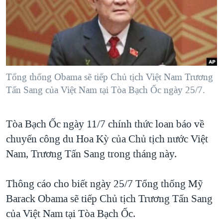
TẠI
VIDEO
"Tìm"
NGƯỜI VIỆT HẢI NGOẠI
HÀNH TRÌNH BẦU CỬ 2024
NGHE
ĐỜI SỐNG
MỘT NĂM CHIẾN TRANH TẠI DẢI GAZA
KINH TẾ
MẠNG XÃ HỘI
GIẢI MÃ VÀNH ĐAI & CON ĐƯỜNG
KHOA HỌC
NGÀY TỊ NẠN THẾ GIỚI
Tổng thống Obama sẽ tiếp Chủ tịch Việt Nam Trương
SỨC KHOẺ
Tấn Sang của Việt Nam tại Tòa Bạch Ốc ngày 25/7.
TRỊNH VĨNH BÌNH - NGƯỜI HẠ 'BÊN THẮNG CUỘC'
Ngôn ngữ khác
VĂN HOÁ
GROUND ZERO – XƯA VÀ NAY
THỂ THAO
Tòa Bạch Ốc ngày 11/7 chính thức loan báo về
CHI PHÍ CHIẾN TRANH AFGHANISTAN
GIÁO DỤC
chuyến công du Hoa Kỳ của Chủ tịch nước Việt
CÁC GIÁ TRỊ CỘNG HÒA Ở VIỆT NAM
Nam, Trương Tấn Sang trong tháng này.
THƯỢNG ĐỈNH TRUMP-KIM TẠI VIỆT NAM
Thông cáo cho biết ngày 25/7 Tổng thống Mỹ
TRỊNH VĨNH BÌNH VS. CHÍNH PHỦ VIỆT NAM
Barack Obama sẽ tiếp Chủ tịch Trương Tấn Sang
NGƯ DÂN VIỆT VÀ LÀN SÓNG TRỘM HẢI SÂM
của Việt Nam tại Tòa Bạch Ốc.
BÊN KIA QUỐC LỘ: TIẾNG VỌNG TỪ NÔNG THÔN MỸ