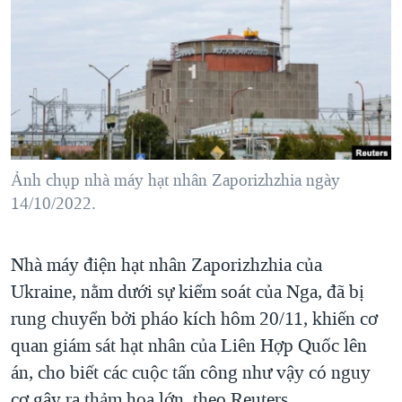
TẠI
VIDEO
"Tìm"
NGƯỜI VIỆT HẢI NGOẠI
HÀNH TRÌNH BẦU CỬ 2024
NGHE
ĐỜI SỐNG
MỘT NĂM CHIẾN TRANH TẠI DẢI GAZA
KINH TẾ
MẠNG XÃ HỘI
GIẢI MÃ VÀNH ĐAI & CON ĐƯỜNG
KHOA HỌC
NGÀY TỊ NẠN THẾ GIỚI
SỨC KHOẺ
TRỊNH VĨNH BÌNH - NGƯỜI HẠ 'BÊN THẮNG CUỘC'
Ảnh chụp nhà máy hạt nhân Zaporizhzhia ngày
Ngôn ngữ khác
VĂN HOÁ
GROUND ZERO – XƯA VÀ NAY
14/10/2022.
THỂ THAO
CHI PHÍ CHIẾN TRANH AFGHANISTAN
GIÁO DỤC
Nhà máy điện hạt nhân Zaporizhzhia của
CÁC GIÁ TRỊ CỘNG HÒA Ở VIỆT NAM
Ukraine, nằm dưới sự kiểm soát của Nga, đã bị
THƯỢNG ĐỈNH TRUMP-KIM TẠI VIỆT NAM
rung chuyển bởi pháo kích hôm 20/11, khiến cơ
TRỊNH VĨNH BÌNH VS. CHÍNH PHỦ VIỆT NAM
quan giám sát hạt nhân của Liên Hợp Quốc lên
NGƯ DÂN VIỆT VÀ LÀN SÓNG TRỘM HẢI SÂM
án, cho biết các cuộc tấn công như vậy có nguy
BÊN KIA QUỐC LỘ: TIẾNG VỌNG TỪ NÔNG THÔN MỸ
cơ gây ra thảm họa lớn, theo Reuters.