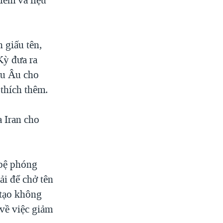
 giấu tên,
Kỳ đưa ra
âu Âu cho
thích thêm.
a Iran cho
 bệ phóng
ải để chở tên
 tạo không
về việc giảm