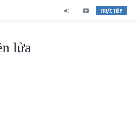
TRỰC TIẾP
ên lửa
ệ