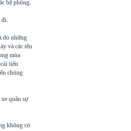
các bệ phóng.
 đi.
là do những
ày và các tên
rong mùa
cải tiến
iến chúng
c xe quân sự
ờng không có