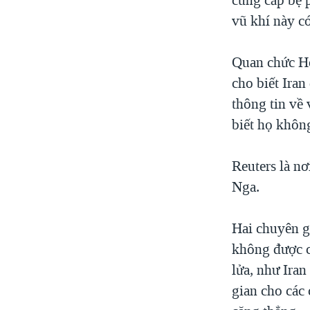
vũ khí này c
Quan chức Ho
cho biết Ira
thông tin về
biết họ khôn
Reuters là nơ
Nga.
Hai chuyên g
không được ch
lửa, như Iran
gian cho các