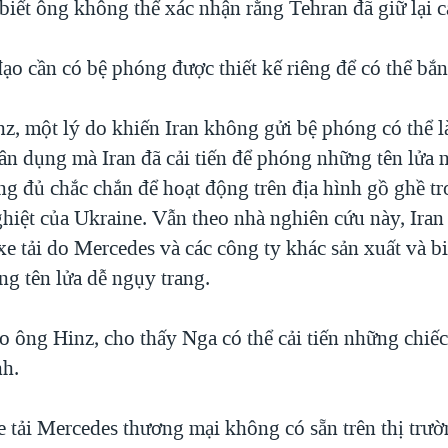
biết ông không thể xác nhận rằng Tehran đã giữ lại 
ạo cần có bệ phóng được thiết kế riêng để có thể bắn
z, một lý do khiến Iran không gửi bệ phóng có thể 
dân dụng mà Iran đã cải tiến để phóng những tên lửa n
ng đủ chắc chắn để hoạt động trên địa hình gồ ghề t
iệt của Ukraine. Vẫn theo nhà nghiên cứu này, Iran 
xe tải do Mercedes và các công ty khác sản xuất và b
ng tên lửa dễ ngụy trang.
o ông Hinz, cho thấy Nga có thể cải tiến những chiế
nh.
e tải Mercedes thương mại không có sẵn trên thị trư