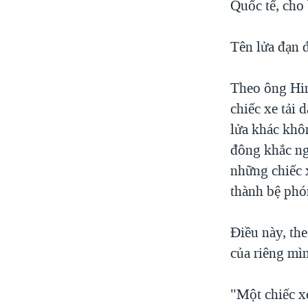
Quốc tế, cho 
Tên lửa đạn đ
Theo ông Hin
chiếc xe tải 
lửa khác khô
đông khắc ngh
những chiếc 
thành bệ phó
Điều này, the
của riêng mì
"Một chiếc x