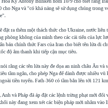
 Hoa Kỳ Antony Blinken hôm 10/9 cho biết rằng Ira
0 cho Nga và "có khả năng sẽ sử dụng chúng trong v
e".
ẽ đặt ra thêm một thách thức cho Ukraine, nước liên 
ng phòng không của mình theo các cải tiến của lực l
n bán chính thức Fars của Iran cho biết tên lửa di c
tốc độ âm thanh khi tiếp cận mục tiêu.
nói rằng các tên lửa này đe dọa an ninh châu Âu và 
tiêu tầm ngắn, cho phép Nga để dành được nhiều vũ 
ngoài tiền tuyến. Fath-360 có tầm bắn lên tới 121 km
 Anh và Pháp đã áp đặt các lệnh trừng phạt mới đối v
khối này đang xem xét các biện pháp mới nhắm vào l