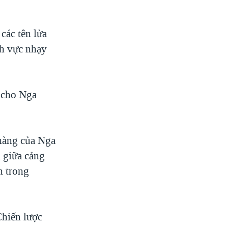
các tên lửa
nh vực nhạy
 cho Nga
 hàng của Nga
i giữa cảng
n trong
Chiến lược