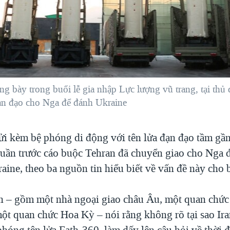
ưng bày trong buổi lễ gia nhập Lực lượng vũ trang, tại thủ
đạn đạo cho Nga để đánh Ukraine
ửi kèm bệ phóng di động với tên lửa đạn đạo tầm gầ
uần trước cáo buộc Tehran đã chuyển giao cho Nga 
aine, theo ba nguồn tin hiểu biết về vấn đề này cho b
n – gồm một nhà ngoại giao châu Âu, một quan chức
ột quan chức Hoa Kỳ – nói rằng không rõ tại sao Ir
hóng tên lửa Fath-360, làm dấy lên câu hỏi về thời đ