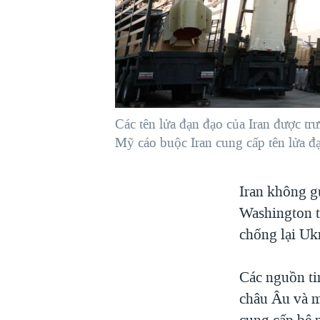
VIỆT NAM
NGƯ DÂN VIỆT VÀ LÀN SÓNG
TRỘM HẢI SÂM
BÊN KIA QUỐC LỘ: TIẾNG VỌNG
TỪ NÔNG THÔN MỸ
QUAN HỆ VIỆT MỸ
Các tên lửa đạn đạo của Iran được tr
Mỹ cáo buộc Iran cung cấp tên lửa 
Iran không g
Washington t
chống lại Ukr
Các nguồn ti
châu Âu và m
cung cấp bệ p