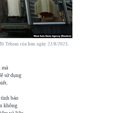
 đô Tehran của Iran ngày 22/8/2023.
n mà
để sử dụng
iết.
 tình báo
an không
iểm và liệu