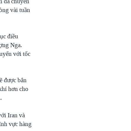
n đã chuyển
òng vài tuần
tục điều
ượng Nga.
huyển với tốc
sẽ được bắn
khí hơn cho
.
ới Iran và
ĩnh vực hàng