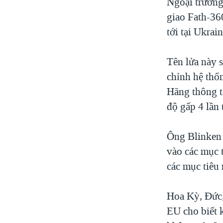
Ngoại trưởng
giao Fath-36
tới tại Ukrain
Tên lửa này s
chỉnh hệ thố
Hãng thông tấ
độ gấp 4 lần 
Ông Blinken 
vào các mục 
các mục tiêu 
Hoa Kỳ, Đức,
EU cho biết 