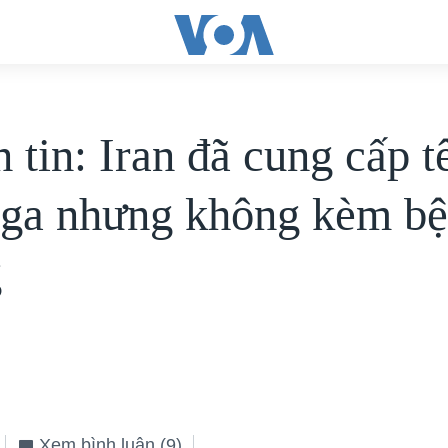
 tin: Iran đã cung cấp t
ga nhưng không kèm b
g
Xem bình luận
(9)