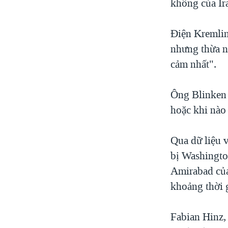
không của Ir
Điện Kremlin 
nhưng thừa n
cảm nhất".
Ông Blinken 
hoặc khi nào
Qua dữ liệu 
bị Washington
Amirabad của
khoảng thời 
Fabian Hinz,