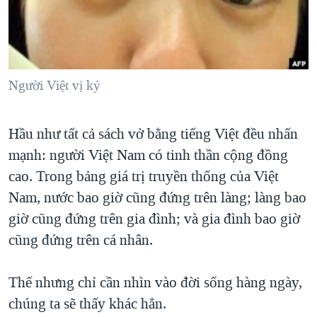
TẠI
VIDEO
"Tìm"
NGƯỜI VIỆT HẢI NGOẠI
HÀNH TRÌNH BẦU CỬ 2024
NGHE
ĐỜI SỐNG
MỘT NĂM CHIẾN TRANH TẠI DẢI GAZA
KINH TẾ
MẠNG XÃ HỘI
GIẢI MÃ VÀNH ĐAI & CON ĐƯỜNG
Người Việt vị kỷ
KHOA HỌC
NGÀY TỊ NẠN THẾ GIỚI
SỨC KHOẺ
Hầu như tất cả sách vở bằng tiếng Việt đều nhấn
TRỊNH VĨNH BÌNH - NGƯỜI HẠ 'BÊN THẮNG CUỘC'
Ngôn ngữ khác
VĂN HOÁ
mạnh: người Việt Nam có tinh thần cộng đồng
GROUND ZERO – XƯA VÀ NAY
THỂ THAO
cao. Trong bảng giá trị truyền thống của Việt
CHI PHÍ CHIẾN TRANH AFGHANISTAN
GIÁO DỤC
Nam, nước bao giờ cũng đứng trên làng; làng bao
CÁC GIÁ TRỊ CỘNG HÒA Ở VIỆT NAM
giờ cũng đứng trên gia đình; và gia đình bao giờ
THƯỢNG ĐỈNH TRUMP-KIM TẠI VIỆT NAM
cũng đứng trên cá nhân.
TRỊNH VĨNH BÌNH VS. CHÍNH PHỦ VIỆT NAM
Thế nhưng chỉ cần nhìn vào đời sống hàng ngày,
NGƯ DÂN VIỆT VÀ LÀN SÓNG TRỘM HẢI SÂM
chúng ta sẽ thấy khác hẳn.
BÊN KIA QUỐC LỘ: TIẾNG VỌNG TỪ NÔNG THÔN MỸ