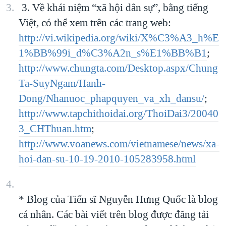
3. Về khái niệm “xã hội dân sự”, bằng tiếng
Việt, có thể xem trên các trang web:
http://vi.wikipedia.org/wiki/X%C3%A3_h%E
1%BB%99i_d%C3%A2n_s%E1%BB%B1
;
http://www.chungta.com/Desktop.aspx/Chung
Ta-SuyNgam/Hanh-
Dong/Nhanuoc_phapquyen_va_xh_dansu/
;
http://www.tapchithoidai.org/ThoiDai3/20040
3_CHThuan.htm
;
http://www.voanews.com/vietnamese/news/xa-
hoi-dan-su-10-19-2010-105283958.html
* Blog của Tiến sĩ Nguyễn Hưng Quốc là blog
cá nhân. Các bài viết trên blog được đăng tải