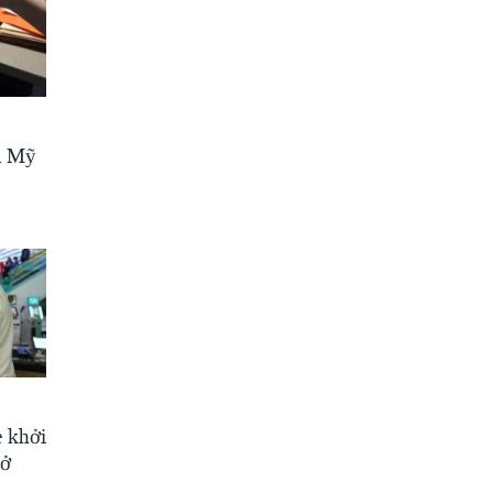
i Mỹ
 khởi
 ở