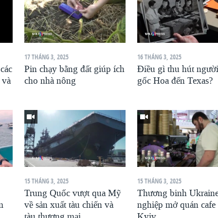
17 THÁNG 3, 2025
16 THÁNG 3, 2025
 các
Pin chạy bằng đất giúp ích
Điều gì thu hút ngườ
 và
cho nhà nông
gốc Hoa đến Texas?
15 THÁNG 3, 2025
15 THÁNG 3, 2025
Trung Quốc vượt qua Mỹ
Thương binh Ukraine
m
về sản xuất tàu chiến và
nghiệp mở quán cafe
tàu thương mại
Kyiv