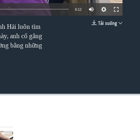
6:12
Tải xuống
nh Hải luôn tìm
EMBED
này, anh cố gắng
rường bằng những