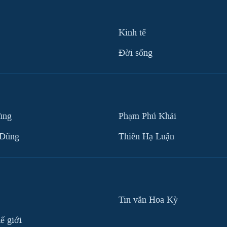
Kinh tế
Ðời sống
ùng
Phạm Phú Khải
 Dũng
Thiên Hạ Luận
Tin vắn Hoa Kỳ
ế giới