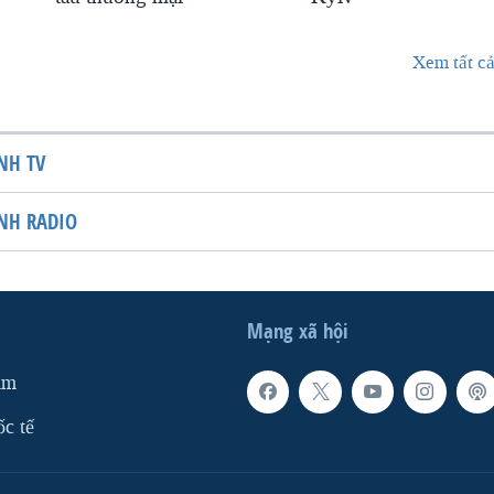
Xem tất cả
NH TV
NH RADIO
Mạng xã hội
am
ốc tế