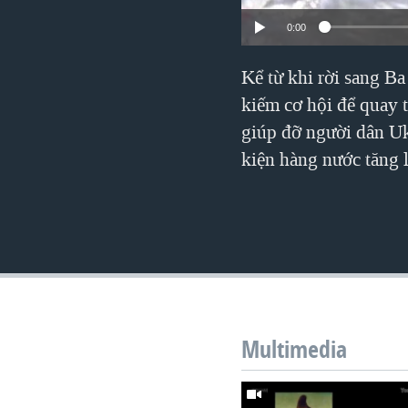
VIỆT NAM
0:00
NGƯ DÂN VIỆT VÀ LÀN SÓNG
TRỘM HẢI SÂM
Kể từ khi rời sang B
kiếm cơ hội để quay 
BÊN KIA QUỐC LỘ: TIẾNG VỌNG
TỪ NÔNG THÔN MỸ
giúp đỡ người dân Uk
QUAN HỆ VIỆT MỸ
kiện hàng nước tăng 
Multimedia