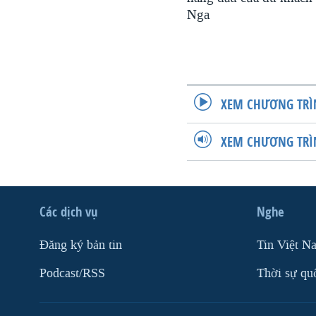
Nga
XEM CHƯƠNG TRÌ
XEM CHƯƠNG TRÌ
Các dịch vụ
Nghe
Ðăng ký bản tin
Tin Việt N
Podcast/RSS
Thời sự qu